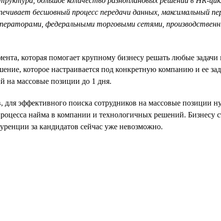
структура, большое количество разноплановых решений в HR-цик
ечивает бесшовный процесс передачи данных, максимальный пер
операторами, федеральными торговыми сетями, производственн
нта, которая помогает крупному бизнесу решать любые задачи п
ешение, которое настраивается под конкретную компанию и ее 
й на массовые позиции до 1 дня.
ов, для эффективного поиска сотрудников на массовые позиции 
процесса найма в компании и технологичных решений. Бизнесу с
куренции за кандидатов сейчас уже невозможно.