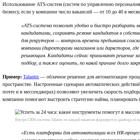
Использование ATS-систем (систем по управлению персоналом
бизнесу, если у компании число вакансий — от 10 до 40 в меся
«ATS-система позволит удобно и быстро разбирать м
кандидатами, сохранять резюме кандидатов в собстве
для рекрутеров — контроль времени пребывания соис
компании (директорами магазинов или дарксторов, гд
решающим. Кандидаты сейчас принимают решение за 
подбор, а также оценить, по какой причине долго за
Пример:
Talantix
— облачное решение для автоматизации проце
пространстве. Настроенные сценарии автоматических действи
почте и в мессенджерах) позволяют увеличить скорость подбор
компании помогают выстроить стратегию найма, планировать б
Внутри CRM-системы Talantix по каждой вакансии формируется дашборд по во
«Есть платформы для автоматизации всех HR-процессо