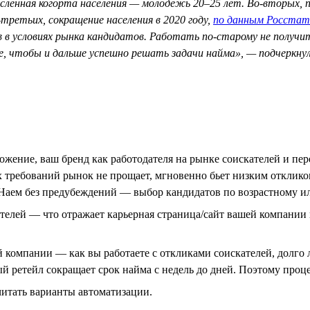
сленная когорта населения — молодежь 20–25 лет. Во-вторых, п
третьих, сокращение населения в 2020 году,
по данным Росстат
в в условиях рынка кандидатов. Работать по-старому не получ
те, чтобы и дальше успешно решать задачи найма», — подчеркну
жение, ваш бренд как работодателя на рынке соискателей и пер
 требований рынок не прощает, мгновенно бьет низким откликом
. Наем без предубеждений — выбор кандидатов по возрастному и
елей — что отражает карьерная страница/сайт вашей компании и 
й компании — как вы работаете с откликами соискателей, долг
ый ретейл сокращает срок найма с недель до дней. Поэтому проц
читать варианты автоматизации.