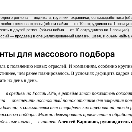
одного региона — водители, грузчики, охранники, сельхозработники (об
з любого региона страны (объем найма — от 10 сотрудников на 1 позицию
ехать в другой регион (объем найма — от 10 сотрудников на 1 позицию).
фессий — продавец в специализированный магазин, швея, и объем найма 
енты для массового подбора
ла к появлению новых отраслей. И компаниям, особенно крупны
ктивнее, чем ранее планировалось. В условиях дефицита кадров
ть их день в день.
— в среднем по России 32%, в ретейле этот показатель доходит
ача — обеспечить постоянный поток откликов для закрытия по
и удаленно, к соискателям нет специфических требований, тогд
массового подбора. Можно делегировать привлечение и обработ
тдельные шаги», — считает
Алексей Варников, руководитель 