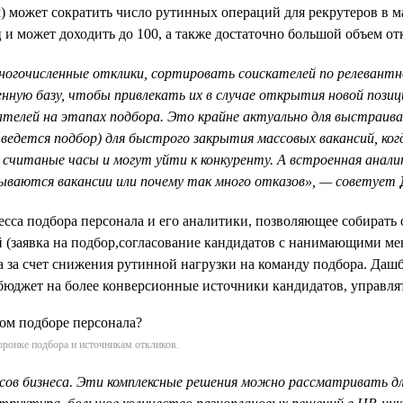
) может сократить число рутинных операций для рекрутеров в 
ц и может доходить до 100, а также достаточно большой объем от
ногочисленные отклики, сортировать соискателей по релевантн
нную базу, чтобы привлекать их в случае открытия новой позиц
кателей на этапах подбора. Это крайне актуально для выстраи
е ведется подбор) для быстрого закрытия массовых вакансий, к
считаные часы и могут уйти к конкуренту. А встроенная анал
крываются вакансии или почему так много отказов», — советует
сса подбора персонала и его аналитики, позволяющее собирать 
й (заявка на подбор,согласование кандидатов с нанимающими м
а за счет снижения рутинной нагрузки на команду подбора. Дашб
юджет на более конверсионные источники кандидатов, управлять
ронке подбора и источникам откликов.
в бизнеса. Эти комплексные решения можно рассматривать для в