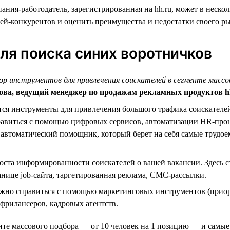
ния-работодатель, зарегистрированная на hh.ru, может в нескол
лей-конкурентов и оценить преимущества и недостатки своего р
ля поиска синих воротничков
р инструментов для привлечения соискателей в сегменте массо
ва, ведущий менеджер по продажам рекламных продуктов h
ся инструменты для привлечения большого трафика соискателей 
равиться с помощью цифровых сервисов, автоматизации HR-проц
автоматический помощник, который берет на себя самые трудо
ста информированности соискателей о вашей вакансии. Здесь 
нице job-сайта, таргетированная реклама, СМС-рассылки.
жно справиться с помощью маркетинговых инструментов (приорит
фрилансеров, кадровых агентств.
енте массового подбора — от 10 человек на 1 позицию — и самы