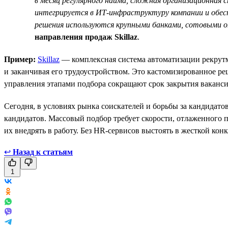
в месяц регулярного найма, сложная организационная 
интегрируется в ИТ-инфраструктуру компании и обесп
решения используются крупными банками, сотовыми 
направления продаж Skillaz
.
Пример:
Skillaz
— комплексная система автоматизации рекрутме
и заканчивая его трудоустройством. Это кастомизированное р
управления этапами подбора сокращают срок закрытия ваканси
Сегодня, в условиях рынка соискателей и борьбы за кандидат
кандидатов. Массовый подбор требует скорости, отлаженного 
их внедрять в работу. Без HR-сервисов выстоять в жесткой кон
↩
Назад к статьям
1