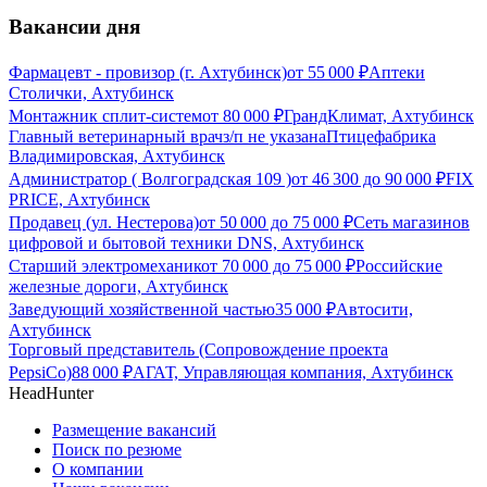
Вакансии дня
Фармацевт - провизор (г. Ахтубинск)
от
55 000
₽
Аптеки
Столички, Ахтубинск
Монтажник сплит-систем
от
80 000
₽
ГрандКлимат, Ахтубинск
Главный ветеринарный врач
з/п не указана
Птицефабрика
Владимировская, Ахтубинск
Администратор ( Волгоградская 109 )
от
46 300
до
90 000
₽
FIX
PRICE, Ахтубинск
Продавец (ул. Нестерова)
от
50 000
до
75 000
₽
Сеть магазинов
цифровой и бытовой техники DNS, Ахтубинск
Старший электромеханик
от
70 000
до
75 000
₽
Российские
железные дороги, Ахтубинск
Заведующий хозяйственной частью
35 000
₽
Автосити,
Ахтубинск
Торговый представитель (Сопровождение проекта
PepsiCo)
88 000
₽
АГАТ, Управляющая компания, Ахтубинск
HeadHunter
Размещение вакансий
Поиск по резюме
О компании