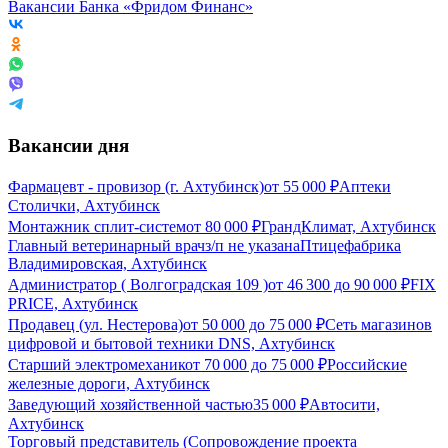
Вакансии Банка «Фридом Финанс»
Вакансии дня
Фармацевт - провизор (г. Ахтубинск)
от
55 000
₽
Аптеки
Столички, Ахтубинск
Монтажник сплит-систем
от
80 000
₽
ГрандКлимат, Ахтубинск
Главный ветеринарный врач
з/п не указана
Птицефабрика
Владимировская, Ахтубинск
Администратор ( Волгоградская 109 )
от
46 300
до
90 000
₽
FIX
PRICE, Ахтубинск
Продавец (ул. Нестерова)
от
50 000
до
75 000
₽
Сеть магазинов
цифровой и бытовой техники DNS, Ахтубинск
Старший электромеханик
от
70 000
до
75 000
₽
Российские
железные дороги, Ахтубинск
Заведующий хозяйственной частью
35 000
₽
Автосити,
Ахтубинск
Торговый представитель (Сопровождение проекта