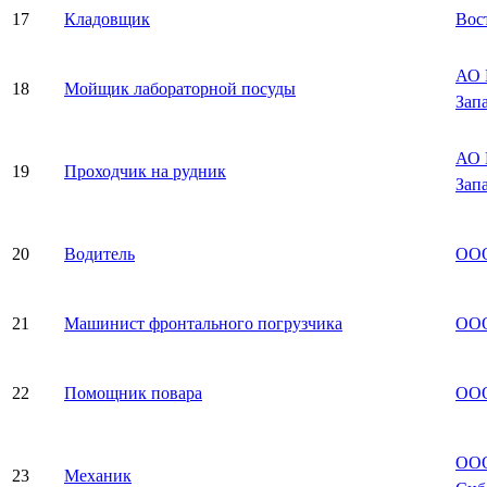
17
Кладовщик
Вос
АО 
18
Мойщик лабораторной посуды
Зап
АО 
19
Проходчик на рудник
Зап
20
Водитель
ООО
21
Машинист фронтального погрузчика
ООО
22
Помощник повара
ООО
ООО
23
Механик