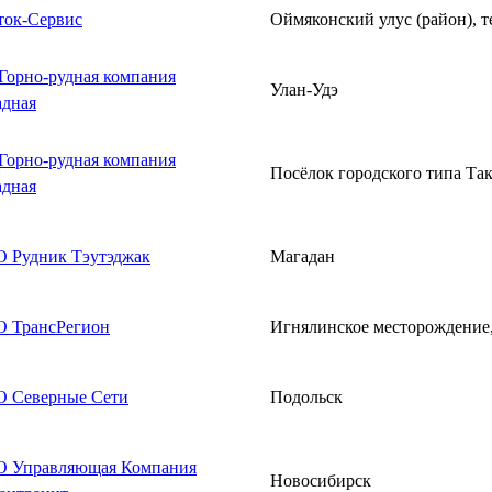
ток-Сервис
Оймяконский улус (район), 
Горно-рудная компания
Улан-Удэ
адная
Горно-рудная компания
Посёлок городского типа Та
адная
 Рудник Тэутэджак
Магадан
 ТрансРегион
Игнялинское месторождение,
 Северные Сети
Подольск
 Управляющая Компания
Новосибирск