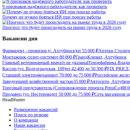
9 признаков надёжного работодателя: как проверить
Почему не нужно бояться ИИ при поиске работы
Прогноз: что будет происходить на рынке труда в 2026 году
Вакансии дня
Фармацевт - провизор (г. Ахтубинск)
от
55 000
₽
Аптеки Столич
Монтажник сплит-систем
от
80 000
₽
ГрандКлимат, Ахтубинск
Главный ветеринарный врач
з/п не указана
Птицефабрика Влади
Кассир (ул. Волгоградская, 109)
от
42 400
до
50 300
₽
FIX PRICE
Старший электромеханик
от
70 000
до
75 000
₽
Российские желе
Заведующий хозяйственной частью
35 000
₽
Автосити, Ахтубин
Торговый представитель (Сопровождение проекта PepsiCo)
88 
Продавец (ул. Нестерова)
от
50 000
до
75 000
₽
Сеть магазинов 
HeadHunter
Размещение вакансий
Поиск по резюме
О компании
Наши вакансии