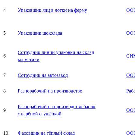
4
Упаковщик яиц в лотки на ферму
ООО
5
Упаковщик шоколада
ООО
Сотрудник линии упаковки на склад
6
СИ
косметики
7
Сотрудник на автозавод
ООО
8
Разнорабочий на производство
Раб
Разнорабочий на производство банок
9
ООО
с варёной сгущёнкой
10
Фасовщик на тёплый склад
ООО