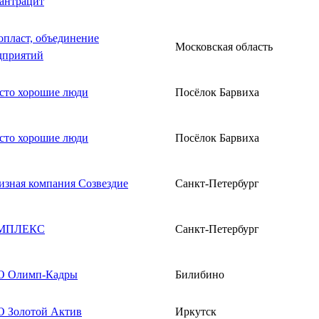
антрацит
опласт, объединение
Московская область
дприятий
сто хорошие люди
Посёлок Барвиха
сто хорошие люди
Посёлок Барвиха
изная компания Созвездие
Санкт-Петербург
МПЛЕКС
Санкт-Петербург
 Олимп-Кадры
Билибино
 Золотой Актив
Иркутск