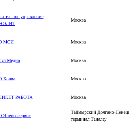
оительное управление
Москва
НОЛИТ
О МСИ
Москва
сул Медиа
Москва
 Холва
Москва
ЕЙКЕТ РАБОТА
Москва
Таймырский Долгано-Ненец
 Энергосервис
терминал Таналау