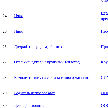
Сиб
Евр
24
Няня
пре
25
Няня
Про
26
Домработница, домработник
Про
27
Отель-менеджер на круизный теплоход
Кру
28
Комплектовщик на склад книжного магазина
СИ
29
Водитель легкового авто
ООО
30
Делопроизводитель
ООО