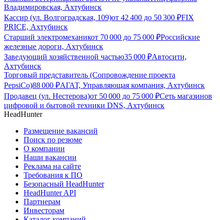
Владимировская, Ахтубинск
Кассир (ул. Волгоградская, 109)
от
42 400
до
50 300
₽
FIX
PRICE, Ахтубинск
Старший электромеханик
от
70 000
до
75 000
₽
Российские
железные дороги, Ахтубинск
Заведующий хозяйственной частью
35 000
₽
Автосити,
Ахтубинск
Торговый представитель (Сопровождение проекта
PepsiCo)
88 000
₽
АГАТ, Управляющая компания, Ахтубинск
Продавец (ул. Нестерова)
от
50 000
до
75 000
₽
Сеть магазинов
цифровой и бытовой техники DNS, Ахтубинск
HeadHunter
Размещение вакансий
Поиск по резюме
О компании
Наши вакансии
Реклама на сайте
Требования к ПО
Безопасный HeadHunter
HeadHunter API
Партнерам
Инвесторам
Каталог компаний