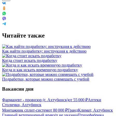
Читайте также
Как найти подработку: инструкция к действию
Когда стоит искать подработку
Когда и как искать временную подработку
Подработки, которые можно совмещать с учебой
Вакансии дня
Фармацевт - провизор (г. Ахтубинск)
от
55 000
₽
Аптеки
Столички, Ахтубинск
Монтажник сплит-систем
от
80 000
₽
ГрандКлимат, Ахтубинск
Главный ветеринарный врач
з/п не указана
Птицефабрика