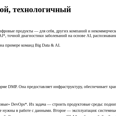
ой, технологичный
т цифровые продукты — для себя, других компаний и некоммерче
I*, точной диагностики заболеваний на основе AI, распознавани
на примере команд Big Data & AI.
рме DMP. Она предоставляет инфраструктуру, обеспечивает хра
вые» DevOps*. Их задача — строить продуктовые среды: подним
рые нужны в работе с данными. Второе — эксплуатация: систем