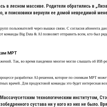
сь в лесном массиве. Родители обратились в „Лиз
о, и поисковики вернули ее домой невредимой мене
рупп пользователей через вышки связи. C согласия абонента д
от команды Big Data & AI позволяет отправить всем, кто был ря
мкам МРТ
жений. Так, во время пандемии многие могли слышать об ИИ-р
процессе разработки AI-решения, которое по снимкам МРТ может
ытных врачей. Для продуктовой команды это будет интересная во
с Массачусетским технологическим институтом, Ст
зобедренного сустава ни у кого из них не было. Вр