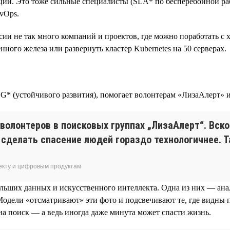
кций. Это тоже сильные специалисты (SLA* по бесперебойной р
evOps.
ссии не так много компаний и проектов, где можно поработать с
ного железа или развернуть кластер Kubernetes на 50 серверах.
SG* (устойчивого развития), помогает волонтерам «ЛизаАлерт» 
-волонтеров в поисковых группах „ЛизаАлерт“. Вск
сделать спасение людей гораздо технологичнее. Т
екту и цифровым продуктам
ольших данных и искусственного интеллекта. Одна из них — ан
Модели «отсматривают» эти фото и подсвечивают те, где видны 
 на поиск — а ведь иногда даже минута может спасти жизнь.