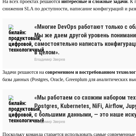
На всех проектах решаются
интересные и сложные задачи
. К
снижения SLA по доступности, написание конфигураций и разв
«Многие DevOps работают только с об
Мы же даем другой уровень понимания
самостоятельно написать конфигурации
в целом».
Владимир Зверев
Задачи решаются на
современном и востребованном техноло
базы данных (Postgres, Oracle, Greenplum для аналитических 
«Мы работаем со схожим набором техн
Postgres, Kubernetes, NiFi, Airflow, 
с большими данными, — это наше иску
Владимир Зверев
Поскольку команда старается использовать самые современные