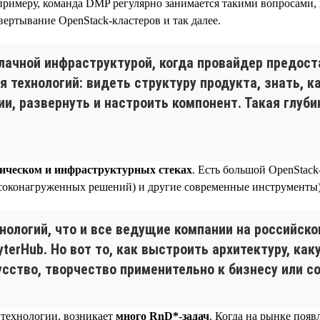
 примеру, команда DMP регулярно занимается такими вопросами, к
ертывание OpenStack-кластеров и так далее.
лачной инфраструктурой, когда провайдер предоста
 технологий: видеть структуру продукта, знать, ка
, развернуть и настроить компонент. Такая глубин
гическом и инфраструктурных стеках
. Есть большой OpenStack
высоконагруженных решений) и другие современные инструменты)
ологий, что и все ведущие компании на российском
JupyterHub. Но вот то, как выстроить архитектуру, к
сство, творчество применительно к бизнесу или 
 технологии, возникает
много RnD*-задач
. Когда на рынке появ