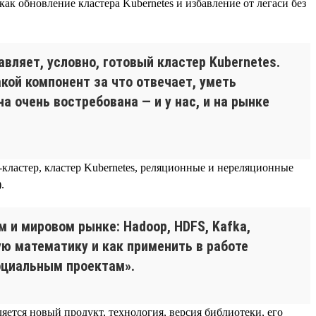
ак обновление кластера Kubernetes и избавление от легаси без
вляет, условно, готовый кластер Kubernetes.
кой компонент за что отвечает, уметь
а очень востребована — и у нас, и на рынке
-кластер, кластер Kubernetes, реляционные и нереляционные
.
 и мировом рынке: Hadoop, HDFS, Kafka,
акую математику и как применить в работе
социальным проектам».
ляется новый продукт, технология, версия библиотеки, его