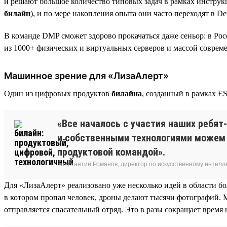
и решают большое количество типовых задач в рамках инстру
билайн
), и по мере накопления опыта они часто переходят в D
В команде DMP сможет здорово прокачаться даже сеньор: в Ро
из 1000+ физических и виртуальных серверов и массой современ
Машинное зрение для «ЛизаАлерт»
Один из цифровых продуктов
билайна
, созданный в рамках E
«Все началось с участия наших ребят
и собственными технологиями можем 
продуктовой командой».
Константин Романов, директор по искусственному интелл
Для «ЛизаАлерт» реализовано уже несколько идей в области б
в котором пропал человек, дроны делают тысячи фотографий. 
отправляется спасательный отряд. Это в разы сокращает время