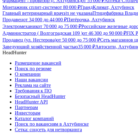
Фармацевт - провизор (г. Ахтубинск)
от
55 000
₽
Аптеки Столич
Монтажник сплит-систем
от
80 000
₽
ГрандКлимат, Ахтубинск
Главный ветеринарный врач
з/п не указана
Птицефабрика Влади
Продавец
от
34 000
до
44 000
₽
Пятёрочка, Ахтубинск
Электромеханик
от
70 000
до
75 000
₽
Российские железные дор
Администратор ( Волгоградская 109 )
от
46 300
до
90 000
₽
FIX 
Продавец (ул. Нестерова)
от
50 000
до
75 000
₽
Сеть магазинов 
Заведующий хозяйственной частью
35 000
₽
Автосити, Ахтубин
HeadHunter
Размещение вакансий
Поиск по резюме
О компании
Наши вакансии
Реклама на сайте
Требования к ПО
Безопасный HeadHunter
HeadHunter API
Партнерам
Инвесторам
Каталог компаний
Поиск по вакансиям в Ахтубинске
Сетка: соцсеть для нетворкинга