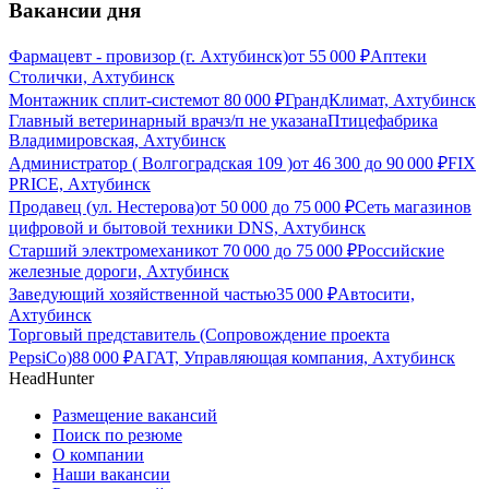
Вакансии дня
Фармацевт - провизор (г. Ахтубинск)
от
55 000
₽
Аптеки
Столички, Ахтубинск
Монтажник сплит-систем
от
80 000
₽
ГрандКлимат, Ахтубинск
Главный ветеринарный врач
з/п не указана
Птицефабрика
Владимировская, Ахтубинск
Администратор ( Волгоградская 109 )
от
46 300
до
90 000
₽
FIX
PRICE, Ахтубинск
Продавец (ул. Нестерова)
от
50 000
до
75 000
₽
Сеть магазинов
цифровой и бытовой техники DNS, Ахтубинск
Старший электромеханик
от
70 000
до
75 000
₽
Российские
железные дороги, Ахтубинск
Заведующий хозяйственной частью
35 000
₽
Автосити,
Ахтубинск
Торговый представитель (Сопровождение проекта
PepsiCo)
88 000
₽
АГАТ, Управляющая компания, Ахтубинск
HeadHunter
Размещение вакансий
Поиск по резюме
О компании
Наши вакансии