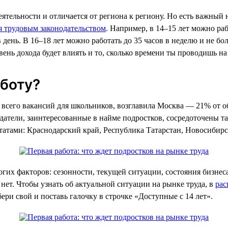
деятельности и отличается от региона к региону. Но есть важн
я трудовым законодательством
. Например, в 14–15 лет можно раб
 день. В 16–18 лет можно работать до 35 часов в неделю и не бо
вень дохода будет влиять и то, сколько времени ты проводишь на
аботу?
всего вакансий для школьников, возглавила Москва — 21% от об
атели, заинтересованные в найме подростков, сосредоточены та
татами: Краснодарский край, Республика Татарстан, Новосибирск
огих факторов: сезонности, текущей ситуации, состояния бизнес
м нет. Чтобы узнать об актуальной ситуации на рынке труда, в
рас
ери свой и поставь галочку в строчке «Доступные с 14 лет».