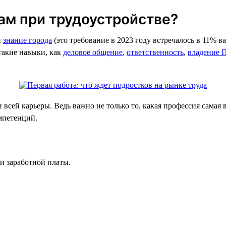
ам при трудоустройстве?
й
знание города
(это требование в 2023 году встречалось в 11% в
такие навыки, как
деловое общение
,
ответственность
,
владение 
всей карьеры. Ведь важно не только то, какая профессия самая 
омпетенций.
и заработной платы.