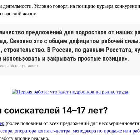
ры деятельности. Условно говоря, на позицию курьера конкуренц
о взрослой жизни.
личество предложений для подростков от наших ра
зад. Связано это с общим дефицитом рабочей силы.
, строительство. В России, по данным Росстата, ч
в использовать и закрывать простые позиции».
ния hh.ru в регионах
 соискателей 14–17 лет?
ер
(более половины от всех предложений для несовершеннолетн
ассира
,
оператора контакт-центра
,
менеджера по продаже или раб
 работу вполне реально.