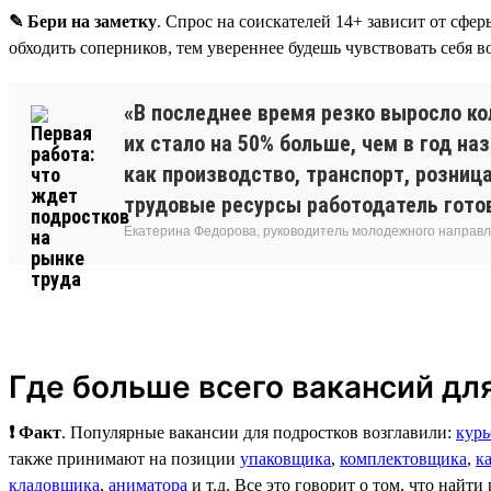
✎ Бери на заметку
. Спрос на соискателей 14+ зависит от сфе
обходить соперников, тем увереннее будешь чувствовать себя в
«В последнее время резко выросло ко
их стало на 50% больше, чем в год на
как производство, транспорт, розница
трудовые ресурсы работодатель гото
Екатерина Федорова, руководитель молодежного направле
Где больше всего вакансий для
❗ Факт
. Популярные вакансии для подростков возглавили:
курь
также принимают на позиции
упаковщика
,
комплектовщика
,
к
кладовщика
,
аниматора
и т.д. Все это говорит о том, что найти