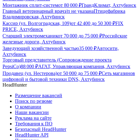
Монтажник сплит-систем
от
80 000
₽
ГрандКлимат, Ахтубинск
Главный ветеринарный врач
з/п не указана
Птицефабрика
Владимировская, Ахтубинск
Кассир (ул. Волгоградская, 109)
от
42 400
до
50 300
₽
FIX
PRICE, Ахтубинск
Старший электромеханик
от
70 000
до
75 000
₽
Российские
железные дороги, Ахтубинск
Заведующий хозяйственной частью
35 000
₽
Автосити,
Ахтубинск
Торговый представитель (Сопровождение проекта
PepsiCo)
88 000
₽
АГАТ, Управляющая компания, Ахтубинск
Продавец (ул. Нестерова)
от
50 000
до
75 000
₽
Сеть магазинов
цифровой и бытовой техники DNS, Ахтубинск
HeadHunter
Размещение вакансий
Поиск по резюме
О компании
Наши вакансии
Реклама на сайте
Требования к ПО
Безопасный HeadHunter
HeadHunter API