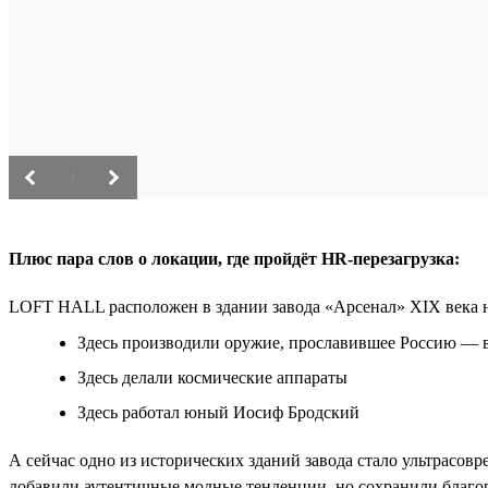
/
Плюс пара слов о локации, где пройдёт HR-перезагрузка:
LOFT HALL расположен в здании завода «Арсенал» XIX века н
Здесь производили оружие, прославившее Россию — 
Здесь делали космические аппараты
Здесь работал юный Иосиф Бродский
А сейчас одно из исторических зданий завода стало ультрасо
добавили аутентичные модные тенденции, но сохранили благор