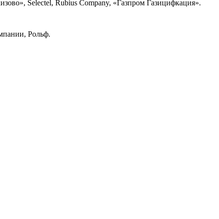
зово», Selectel, Rubius Company, «Газпром Газицифкация».
мпании, Рольф.