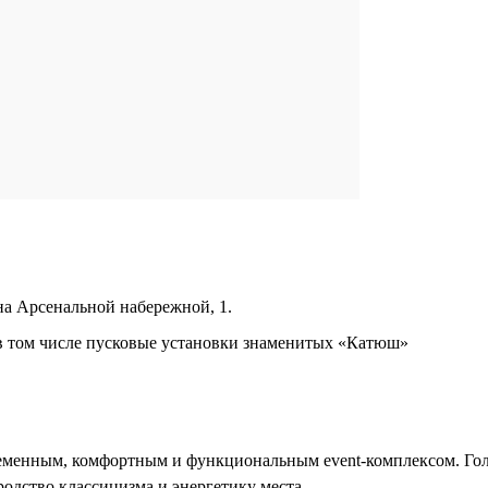
а Арсенальной набережной, 1.
в том числе пусковые установки знаменитых «Катюш»
временным, комфортным и функциональным event-комплексом. Го
одство классицизма и энергетику места.