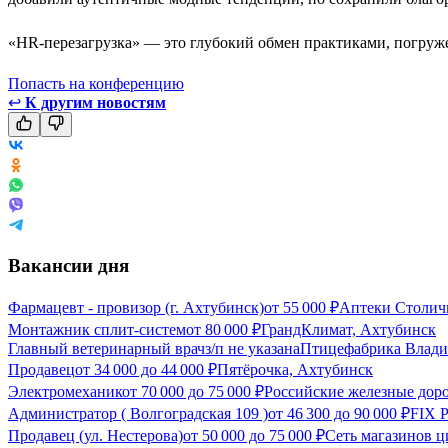
«HR-перезагрузка» — это глубокий обмен практиками, погруже
Попасть на конференцию
↩
К другим новостям
Вакансии дня
Фармацевт - провизор (г. Ахтубинск)
от
55 000
₽
Аптеки Столич
Монтажник сплит-систем
от
80 000
₽
ГрандКлимат, Ахтубинск
Главный ветеринарный врач
з/п не указана
Птицефабрика Влади
Продавец
от
34 000
до
44 000
₽
Пятёрочка, Ахтубинск
Электромеханик
от
70 000
до
75 000
₽
Российские железные дор
Администратор ( Волгоградская 109 )
от
46 300
до
90 000
₽
FIX 
Продавец (ул. Нестерова)
от
50 000
до
75 000
₽
Сеть магазинов 