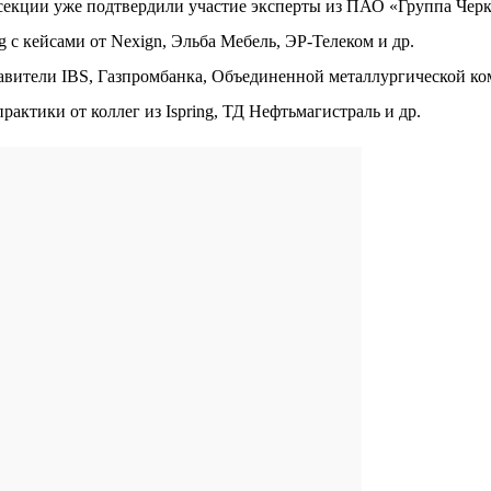
 секции уже подтвердили участие эксперты из ПАО «Группа Черки
ng с кейсами от Nexign, Эльба Мебель, ЭР-Телеком и др.
авители IBS, Газпромбанка, Объединенной металлургической ко
актики от коллег из Ispring, ТД Нефтьмагистраль и др.