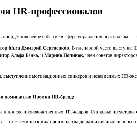
для HR-профессионалов
 пройдёт ключевое событие в сфере управления персоналом — 
тор hh.ru Дмитрий Сергиенков
. В пленарной части выступит
Н
ктор Альфа-Банка, и
Марина Починок,
член советов директоро
 выступление мотивационных спикеров и независимых HR-экспе
ов номинантов Премии HR-бренд:
а и поиске производственных, ИТ-кадров. Спикеры: представит
 — от «феминизации» производства до развития инженерного 