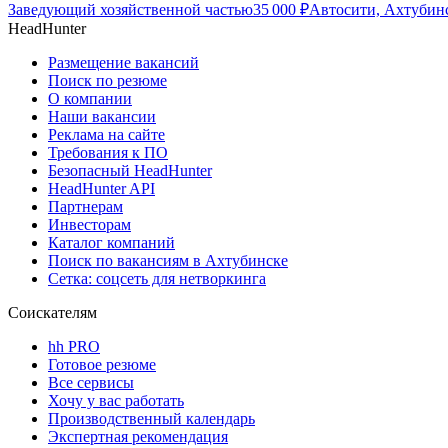
Заведующий хозяйственной частью
35 000
₽
Автосити, Ахтубин
HeadHunter
Размещение вакансий
Поиск по резюме
О компании
Наши вакансии
Реклама на сайте
Требования к ПО
Безопасный HeadHunter
HeadHunter API
Партнерам
Инвесторам
Каталог компаний
Поиск по вакансиям в Ахтубинске
Сетка: соцсеть для нетворкинга
Соискателям
hh PRO
Готовое резюме
Все сервисы
Хочу у вас работать
Производственный календарь
Экспертная рекомендация