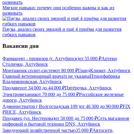
Мягкие навыки: почему они особенно важны и как их
развивать
Паузы, анализ своих эмоций и ещё 4 приёма для развития
гибких навыков
Вакансии дня
Фармацевт - провизор (г. Ахтубинск)
от
55 000
₽
Аптеки
Столички, Ахтубинск
Монтажник сплит-систем
от
80 000
₽
ГрандКлимат, Ахтубинск
Главный ветеринарный врач
з/п не указана
Птицефабрика
Владимировская, Ахтубинск
Продавец
от
34 000
до
44 000
₽
Пятёрочка, Ахтубинск
Электромеханик
от
70 000
до
75 000
₽
Российские железные
дороги, Ахтубинск
Администратор ( Волгоградская 109 )
от
46 300
до
90 000
₽
FIX
PRICE, Ахтубинск
Продавец (ул. Нестерова)
от
50 000
до
75 000
₽
Сеть магазинов
цифровой и бытовой техники DNS, Ахтубинск
Заведующий хозяйственной частью
35 000
₽
Автосити,