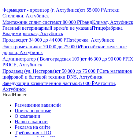
Фармацевт - провизор (г. Ахтубинск)
от
55 000
₽
Аптеки
Столички, Ахтубинск
Монтажник сплит-систем
от
80 000
₽
ГрандКлимат, Ахтубинск
Главный ветеринарный врач
з/п не указана
Птицефабрика
Владимировская, Ахтубинск
Продавец
от
34 000
до
44 000
₽
Пятёрочка, Ахтубинск
Электромеханик
от
70 000
до
75 000
₽
Российские железные
дороги, Ахтубинск
Администратор ( Волгоградская 109 )
от
46 300
до
90 000
₽
FIX
PRICE, Ахтубинск
Продавец (ул. Нестерова)
от
50 000
до
75 000
₽
Сеть магазинов
цифровой и бытовой техники DNS, Ахтубинск
Заведующий хозяйственной частью
35 000
₽
Автосити,
Ахтубинск
HeadHunter
Размещение вакансий
Поиск по резюме
О компании
Наши вакансии
Реклама на сайте
Требования к ПО