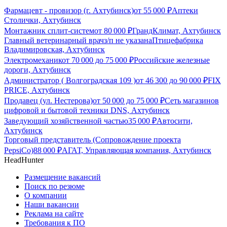
Фармацевт - провизор (г. Ахтубинск)
от
55 000
₽
Аптеки
Столички, Ахтубинск
Монтажник сплит-систем
от
80 000
₽
ГрандКлимат, Ахтубинск
Главный ветеринарный врач
з/п не указана
Птицефабрика
Владимировская, Ахтубинск
Электромеханик
от
70 000
до
75 000
₽
Российские железные
дороги, Ахтубинск
Администратор ( Волгоградская 109 )
от
46 300
до
90 000
₽
FIX
PRICE, Ахтубинск
Продавец (ул. Нестерова)
от
50 000
до
75 000
₽
Сеть магазинов
цифровой и бытовой техники DNS, Ахтубинск
Заведующий хозяйственной частью
35 000
₽
Автосити,
Ахтубинск
Торговый представитель (Сопровождение проекта
PepsiCo)
88 000
₽
АГАТ, Управляющая компания, Ахтубинск
HeadHunter
Размещение вакансий
Поиск по резюме
О компании
Наши вакансии
Реклама на сайте
Требования к ПО