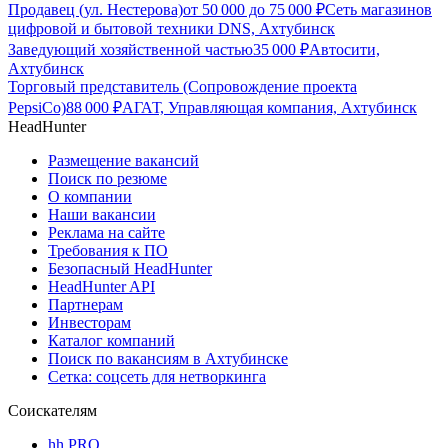
Продавец (ул. Нестерова)
от
50 000
до
75 000
₽
Сеть магазинов
цифровой и бытовой техники DNS, Ахтубинск
Заведующий хозяйственной частью
35 000
₽
Автосити,
Ахтубинск
Торговый представитель (Сопровождение проекта
PepsiCo)
88 000
₽
АГАТ, Управляющая компания, Ахтубинск
HeadHunter
Размещение вакансий
Поиск по резюме
О компании
Наши вакансии
Реклама на сайте
Требования к ПО
Безопасный HeadHunter
HeadHunter API
Партнерам
Инвесторам
Каталог компаний
Поиск по вакансиям в Ахтубинске
Сетка: соцсеть для нетворкинга
Соискателям
hh PRO