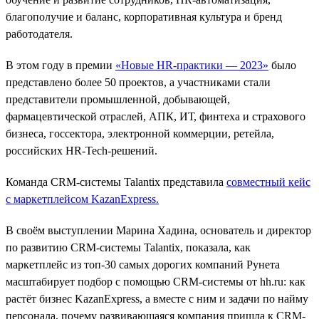
благополучие и баланс, корпоративная культура и бренд
работодателя.
В этом году в премии
«Новые HR-практики — 2023»
было
представлено более 50 проектов, а участниками стали
представители промышленной, добывающей,
фармацевтической отраслей, АПК, ИТ, финтеха и страхового
бизнеса, госсектора, электронной коммерции, ретейла,
российских HR-Tech-решений.
Команда CRM-системы Talantix представила
совместный кейс
с маркетплейсом KazanExpress
.
В своём выступлении Марина Хадина, основатель и директор
по развитию CRM-системы Talantix, показала, как
маркетплейс из топ-30 самых дорогих компаний Рунета
масштабирует подбор c помощью CRM-системы от hh.ru: как
растёт бизнес KazanExpress, а вместе с ним и задачи по найму
персонала, почему развивающаяся компания пришла к CRM-