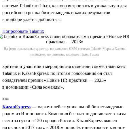
системе Talantix от hh.ru, как она встроилась в уникальную для
российского рынка бизнес-модель и каких результатов
в подборе удаётся добиваться.
Попробовать Talantix
На фото основатель и директор по развитию CRM-системы Talantix Марина Хадина
и менеджер по развитию клиентов Павел Гошев
Зрители и участники мероприятия отметили совместный кейс
Talantix и KazanExpress: по итогам голосования он стал
обладателем премии «Новые HR-практики — 2023»
в номинации «Сила команды».
***
KazanExpress
— маркетплейс с уникальной бизнес-моделью
родом из Иннополиса. Компания бесплатно доставляет заказы
всего за сутки в 120 городов России. KazanExpress вышел
на рынок в 2017 году, в 2018‑м привлёк инвесторов и к концу