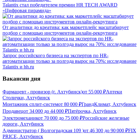
Talantix cтал победителем премии HR TECH AWARD
«Цифровая пирамида»
От аналитики до креатива: как маркетплейс масштабирует
подбор с помощью инструментов онлайн-рекрутинга
Запрос российского бизнеса на экспертов по HR-
автоматизации только за полгода вырос на 70%: исследование
Talantix и hh.ru
Вакансии дня
Фармацевт - провизор (г. Ахтубинск)
от
55 000
₽
Аптеки
Столички, Ахтубинск
Монтажник сплит-систем
от
80 000
₽
ГрандКлимат, Ахтубинск
Продавец
от
34 000
до
44 000
₽
Пятёрочка, Ахтубинск
Электромеханик
от
70 000
до
75 000
₽
Российские железные
дороги, Ахтубинск
Администратор ( Волгоградская 109 )
от
46 300
до
90 000
₽
FIX
PRICE, Ахтубинск