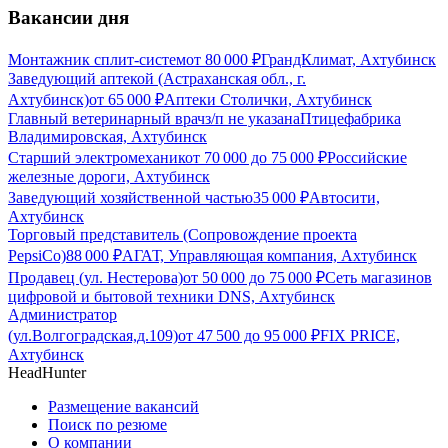
Вакансии дня
Монтажник сплит-систем
от
80 000
₽
ГрандКлимат, Ахтубинск
Заведующий аптекой (Астраханская обл., г.
Ахтубинск)
от
65 000
₽
Аптеки Столички, Ахтубинск
Главный ветеринарный врач
з/п не указана
Птицефабрика
Владимировская, Ахтубинск
Старший электромеханик
от
70 000
до
75 000
₽
Российские
железные дороги, Ахтубинск
Заведующий хозяйственной частью
35 000
₽
Автосити,
Ахтубинск
Торговый представитель (Сопровождение проекта
PepsiCo)
88 000
₽
АГАТ, Управляющая компания, Ахтубинск
Продавец (ул. Нестерова)
от
50 000
до
75 000
₽
Сеть магазинов
цифровой и бытовой техники DNS, Ахтубинск
Администратор
(ул.Волгоградская,д.109)
от
47 500
до
95 000
₽
FIX PRICE,
Ахтубинск
HeadHunter
Размещение вакансий
Поиск по резюме
О компании