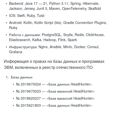
Backend:
Java 17 — 21, Python 3.11, Spring, Hibernate,
Jackson, Jersey, Junit 5, Maven, OpenTelemetry, Skaffold
IOS:
Swift, Ruby, Tuist
Android:
Kotlin, Kotlin Script (kts), Gradle Convention Plugins,
Ruby
Работа с данными:
PostgreSQL, Scylla, Redis, ClickHouse,
Elasticsearch, Kafka, Hadoop, Flink, Spark
Инфраструктура:
Nginx, Ansible, MinIo, Docker, Consul,
Grafana
Информация о правах на базы данных и программах
ЭВМ, включенных в реестр отечественного ПО
Базы данных
№ 2019670024 — «База данных HeadHunter»
№ 2019670023 — «База вакансий HeadHunter»
№ 2018620237 — «База вакансий HeadHunter»
№ 2015621803 — «База данных HeadHunter»