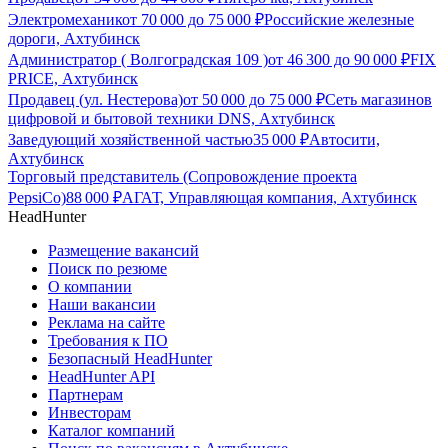
Электромеханик
от
70 000
до
75 000
₽
Российские железные
дороги, Ахтубинск
Администратор ( Волгоградская 109 )
от
46 300
до
90 000
₽
FIX
PRICE, Ахтубинск
Продавец (ул. Нестерова)
от
50 000
до
75 000
₽
Сеть магазинов
цифровой и бытовой техники DNS, Ахтубинск
Заведующий хозяйственной частью
35 000
₽
Автосити,
Ахтубинск
Торговый представитель (Сопровождение проекта
PepsiCo)
88 000
₽
АГАТ, Управляющая компания, Ахтубинск
HeadHunter
Размещение вакансий
Поиск по резюме
О компании
Наши вакансии
Реклама на сайте
Требования к ПО
Безопасный HeadHunter
HeadHunter API
Партнерам
Инвесторам
Каталог компаний