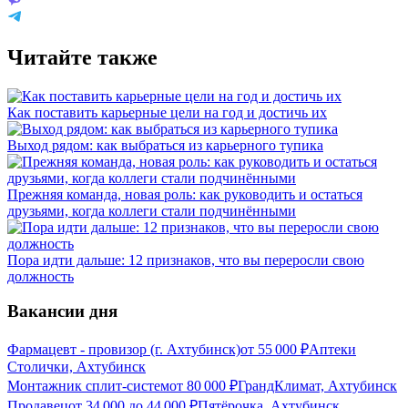
Читайте также
Как поставить карьерные цели на год и достичь их
Выход рядом: как выбраться из карьерного тупика
Прежняя команда, новая роль: как руководить и остаться
друзьями, когда коллеги стали подчинёнными
Пора идти дальше: 12 признаков, что вы переросли свою
должность
Вакансии дня
Фармацевт - провизор (г. Ахтубинск)
от
55 000
₽
Аптеки
Столички, Ахтубинск
Монтажник сплит-систем
от
80 000
₽
ГрандКлимат, Ахтубинск
Продавец
от
34 000
до
44 000
₽
Пятёрочка, Ахтубинск