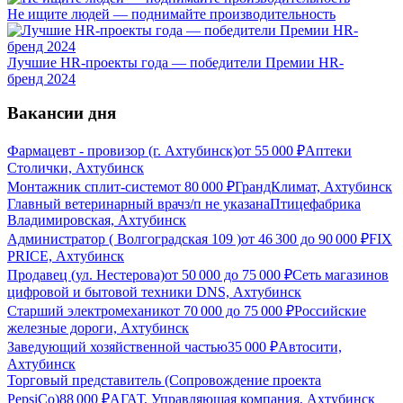
Не ищите людей — поднимайте производительность
Лучшие HR-проекты года — победители Премии HR-
бренд 2024
Вакансии дня
Фармацевт - провизор (г. Ахтубинск)
от
55 000
₽
Аптеки
Столички, Ахтубинск
Монтажник сплит-систем
от
80 000
₽
ГрандКлимат, Ахтубинск
Главный ветеринарный врач
з/п не указана
Птицефабрика
Владимировская, Ахтубинск
Администратор ( Волгоградская 109 )
от
46 300
до
90 000
₽
FIX
PRICE, Ахтубинск
Продавец (ул. Нестерова)
от
50 000
до
75 000
₽
Сеть магазинов
цифровой и бытовой техники DNS, Ахтубинск
Старший электромеханик
от
70 000
до
75 000
₽
Российские
железные дороги, Ахтубинск
Заведующий хозяйственной частью
35 000
₽
Автосити,
Ахтубинск
Торговый представитель (Сопровождение проекта
PepsiCo)
88 000
₽
АГАТ, Управляющая компания, Ахтубинск