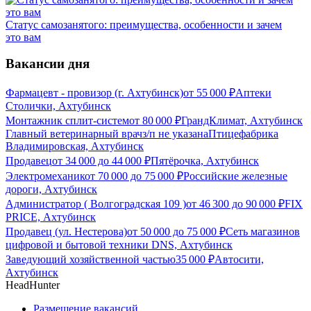
Статус самозанятого: преимущества, особенности и зачем
это вам
Вакансии дня
Фармацевт - провизор (г. Ахтубинск)
от
55 000
₽
Аптеки
Столички, Ахтубинск
Монтажник сплит-систем
от
80 000
₽
ГрандКлимат, Ахтубинск
Главный ветеринарный врач
з/п не указана
Птицефабрика
Владимировская, Ахтубинск
Продавец
от
34 000
до
44 000
₽
Пятёрочка, Ахтубинск
Электромеханик
от
70 000
до
75 000
₽
Российские железные
дороги, Ахтубинск
Администратор ( Волгоградская 109 )
от
46 300
до
90 000
₽
FIX
PRICE, Ахтубинск
Продавец (ул. Нестерова)
от
50 000
до
75 000
₽
Сеть магазинов
цифровой и бытовой техники DNS, Ахтубинск
Заведующий хозяйственной частью
35 000
₽
Автосити,
Ахтубинск
HeadHunter
Размещение вакансий