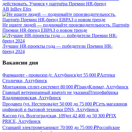
действовать. Учимся у партнёра Премии HR-бренд
AB InBev Efes
Не ищите людей — поднимайте производительность. Партнёр
Премии HR-бренд ЕВРАЗ о новом тренде
Лучшие HR-проекты года — победители Премии HR-
бренд 2024
Вакансии дня
Фармацевт - провизор (г. Ахтубинск)
от
55 000
₽
Аптеки
Столички, Ахтубинск
Монтажник сплит-систем
от
80 000
₽
ГрандКлимат, Ахтубинск
Главный ветеринарный врач
з/п не указана
Птицефабрика
Владимировская, Ахтубинск
Продавец (ул. Нестерова)
от
50 000
до
75 000
₽
Сеть магазинов
цифровой и бытовой техники DNS, Ахтубинск
Кассир (ул. Волгоградская, 109)
от
42 400
до
50 300
₽
FIX
PRICE, Ахтубинск
Старший электромеханик
от
70 000
до
75 000
₽
Российские