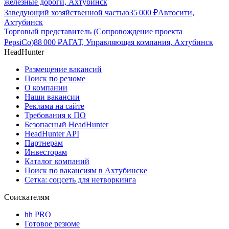
железные дороги, Ахтубинск
Заведующий хозяйственной частью
35 000
₽
Автосити,
Ахтубинск
Торговый представитель (Сопровождение проекта
PepsiCo)
88 000
₽
АГАТ, Управляющая компания, Ахтубинск
HeadHunter
Размещение вакансий
Поиск по резюме
О компании
Наши вакансии
Реклама на сайте
Требования к ПО
Безопасный HeadHunter
HeadHunter API
Партнерам
Инвесторам
Каталог компаний
Поиск по вакансиям в Ахтубинске
Сетка: соцсеть для нетворкинга
Соискателям
hh PRO
Готовое резюме