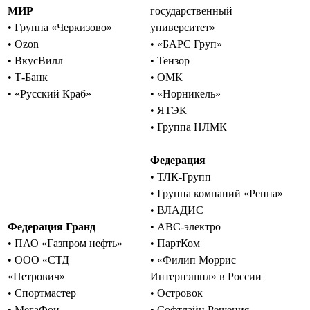
МИР
государственный
• Группа «Черкизово»
университет»
• Ozon
• «БАРС Груп»
• ВкусВилл
• Тензор
• Т-Банк
• ОМК
• «Русский Краб»
• «Норникель»
• ЯТЭК
• Группа НЛМК
Федерация
• ТЛК-Групп
• Группа компаний «Ренна»
• ВЛАДИС
Федерация Гранд
• АВС-электро
• ПАО «Газпром нефть»
• ПартКом
• ООО «СТД
• «Филип Моррис
«Петрович»
Интернэшнл» в России
• Спортмастер
• Островок
• МегаФон
• Софтлайн Решения