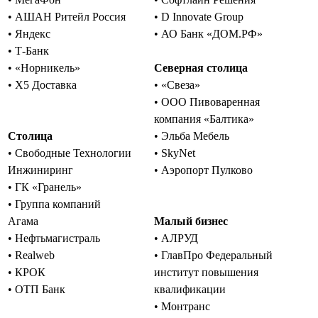
• АШАН Ритейл Россия
• D Innovate Group
• Яндекс
• АО Банк «ДОМ.РФ»
• Т-Банк
• «Норникель»
Северная столица
• Х5 Доставка
• «Свеза»
• ООО Пивоваренная
компания «Балтика»
Столица
• Эльба Мебель
• Свободные Технологии
• SkyNet
Инжиниринг
• Аэропорт Пулково
• ГК «Гранель»
• Группа компаний
Агама
Малый бизнес
• Нефтьмагистраль
• АЛРУД
• Realweb
• ГлавПро Федеральный
• КРОК
институт повышения
• ОТП Банк
квалификации
• Монтранс