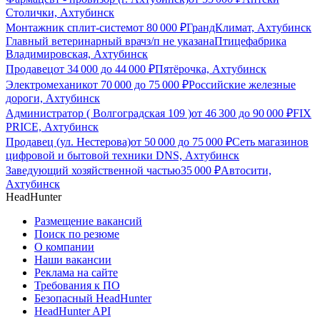
Столички, Ахтубинск
Монтажник сплит-систем
от
80 000
₽
ГрандКлимат, Ахтубинск
Главный ветеринарный врач
з/п не указана
Птицефабрика
Владимировская, Ахтубинск
Продавец
от
34 000
до
44 000
₽
Пятёрочка, Ахтубинск
Электромеханик
от
70 000
до
75 000
₽
Российские железные
дороги, Ахтубинск
Администратор ( Волгоградская 109 )
от
46 300
до
90 000
₽
FIX
PRICE, Ахтубинск
Продавец (ул. Нестерова)
от
50 000
до
75 000
₽
Сеть магазинов
цифровой и бытовой техники DNS, Ахтубинск
Заведующий хозяйственной частью
35 000
₽
Автосити,
Ахтубинск
HeadHunter
Размещение вакансий
Поиск по резюме
О компании
Наши вакансии
Реклама на сайте
Требования к ПО
Безопасный HeadHunter
HeadHunter API