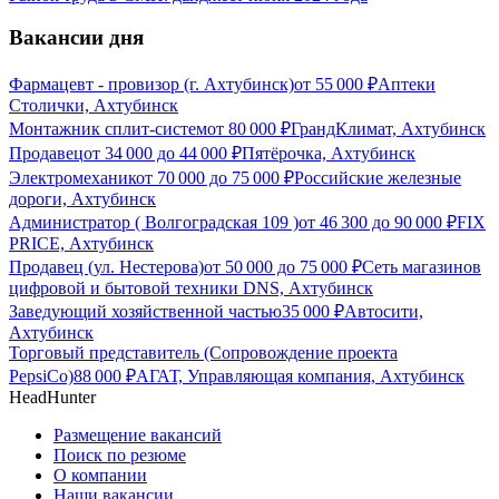
Вакансии дня
Фармацевт - провизор (г. Ахтубинск)
от
55 000
₽
Аптеки
Столички, Ахтубинск
Монтажник сплит-систем
от
80 000
₽
ГрандКлимат, Ахтубинск
Продавец
от
34 000
до
44 000
₽
Пятёрочка, Ахтубинск
Электромеханик
от
70 000
до
75 000
₽
Российские железные
дороги, Ахтубинск
Администратор ( Волгоградская 109 )
от
46 300
до
90 000
₽
FIX
PRICE, Ахтубинск
Продавец (ул. Нестерова)
от
50 000
до
75 000
₽
Сеть магазинов
цифровой и бытовой техники DNS, Ахтубинск
Заведующий хозяйственной частью
35 000
₽
Автосити,
Ахтубинск
Торговый представитель (Сопровождение проекта
PepsiCo)
88 000
₽
АГАТ, Управляющая компания, Ахтубинск
HeadHunter
Размещение вакансий
Поиск по резюме
О компании
Наши вакансии