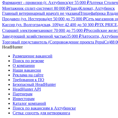
Фармацевт - провизор (г. Ахтубинск)
от
55 000
₽
Аптеки Столич
Монтажник сплит-систем
от
80 000
₽
ГрандКлимат, Ахтубинск
Главный ветеринарный врач
з/п не указана
Птицефабрика Влади
Продавец (ул. Нестерова)
от
50 000
до
75 000
₽
Сеть магазинов 
Кассир (ул. Волгоградская, 109)
от
42 400
до
50 300
₽
FIX PRICE
Старший электромеханик
от
70 000
до
75 000
₽
Российские желе
Заведующий хозяйственной частью
35 000
₽
Автосити, Ахтубин
Торговый представитель (Сопровождение проекта PepsiCo)
88 
HeadHunter
Размещение вакансий
Поиск по резюме
О компании
Наши вакансии
Реклама на сайте
Требования к ПО
Безопасный HeadHunter
HeadHunter API
Партнерам
Инвесторам
Каталог компаний
Поиск по вакансиям в Ахтубинске
Сетка: соцсеть для нетворкинга