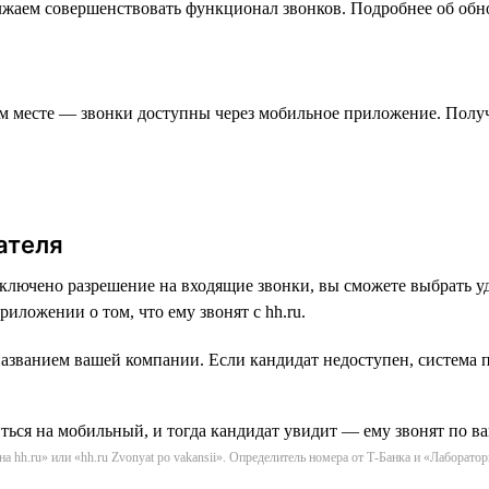
олжаем совершенствовать функционал звонков. Подробнее об обн
ом месте — звонки доступны через мобильное приложение. Полу
ателя
включено разрешение на входящие звонки, вы сможете выбрать 
иложении о том, что ему звонят с hh.ru.
азванием вашей компании. Если кандидат недоступен, система п
hh.ru» или «hh.ru Zvonyat po vakansii». Определитель номера от Т-Банка и «Лаборатор