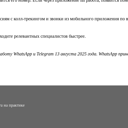
азится его номер. Если через приложение hh работа, появится п
ходите релевантных специалистов быстрее.
аботу WhatsApp и Telegram 13 августа 2025 года. WhatsApp прин
ru на практике