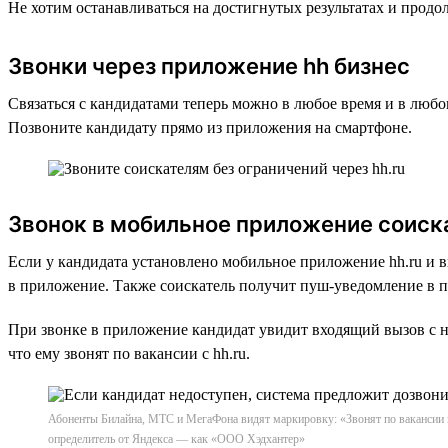
Не хотим останавливаться на достигнутых результатах и прод
Звонки через приложение hh бизнес
Связаться с кандидатами теперь можно в любое время и в люб
Позвоните кандидату прямо из приложения на смартфоне.
Звонок в мобильное приложение соиск
Если у кандидата установлено мобильное приложение hh.ru и 
в приложение. Также соискатель получит пуш-уведомление в пр
При звонке в приложение кандидат увидит входящий вызов с н
что ему звонят по вакансии с hh.ru.
Абоненты Билайна, МТС и МегаФона видят маркировку: «Звонят по вакансии на 
определитель от Яндекса — как «ООО Хэдхантер»