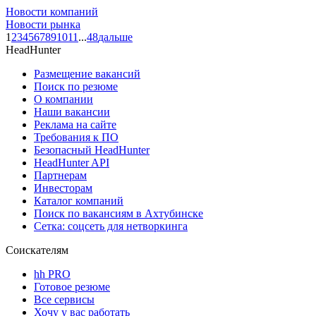
Новости компаний
Новости рынка
1
2
3
4
5
6
7
8
9
10
11
...
48
дальше
HeadHunter
Размещение вакансий
Поиск по резюме
О компании
Наши вакансии
Реклама на сайте
Требования к ПО
Безопасный HeadHunter
HeadHunter API
Партнерам
Инвесторам
Каталог компаний
Поиск по вакансиям в Ахтубинске
Сетка: соцсеть для нетворкинга
Соискателям
hh PRO
Готовое резюме
Все сервисы
Хочу у вас работать