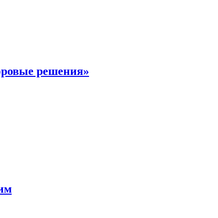
фровые решения»
мим