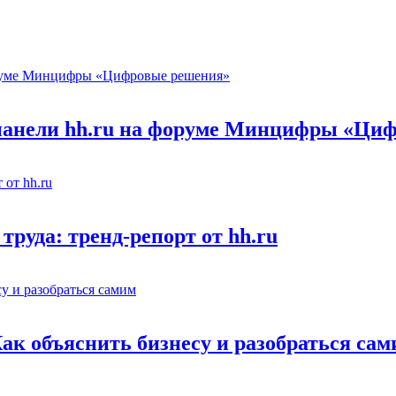
 панели hh.ru на форуме Минцифры «Ци
труда: тренд-репорт от hh.ru
Как объяснить бизнесу и разобраться са