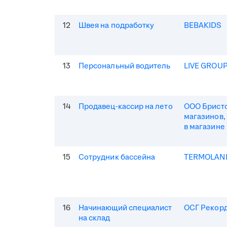
12
Швея на подработку
BEBAKIDS
13
Персональный водитель
LIVE GROU
14
Продавец-кассир на лето
ООО Бристо
магазинов,
в магазине
15
Сотрудник бассейна
TERMOLAN
16
Начинающий специалист
ОСГ Рекор
на склад