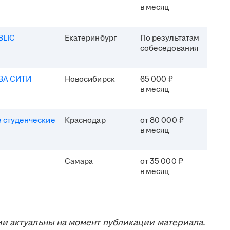
в месяц
BLIC
Екатеринбург
По результатам
собеседования
ВА СИТИ
Новосибирск
65 000 ₽
в месяц
 студенческие
Краснодар
от 80 000 ₽
в месяц
Самара
от 35 000 ₽
в месяц
и актуальны на момент публикации материала.