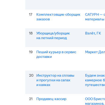
17
Комплектовщик-сборщик
САТУРН — 
заказов
материалы
18
Уборщица/уборщик
Взлёт, ГК
на летний период
19
Пеший курьер в сервис
Маркет Де
доставки
20
Инструктор на сплавы
Будем зна
и прогулки на сапах
камерное 
и каяках
путешеств
21
Продавец-кассир
ООО Бристо
магазинов,