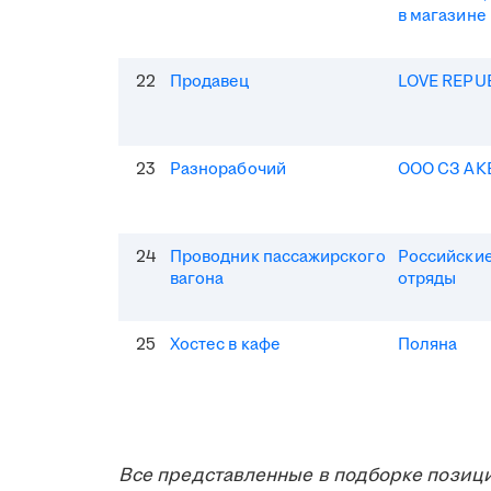
в магазине
22
Продавец
LOVE REPU
23
Разнорабочий
ООО СЗ АК
24
Проводник пассажирского
Российские
вагона
отряды
25
Хостес в кафе
Поляна
Все представленные в подборке позици