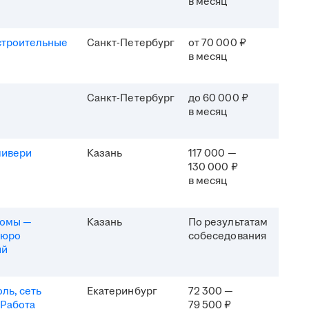
в месяц
строительные
Санкт-Петербург
от 70 000 ₽
в месяц
Санкт-Петербург
до 60 000 ₽
в месяц
ливери
Казань
117 000 —
130 000 ₽
в месяц
комы —
Казань
По результатам
бюро
собеседования
ий
ль, сеть
Екатеринбург
72 300 —
 Работа
79 500 ₽