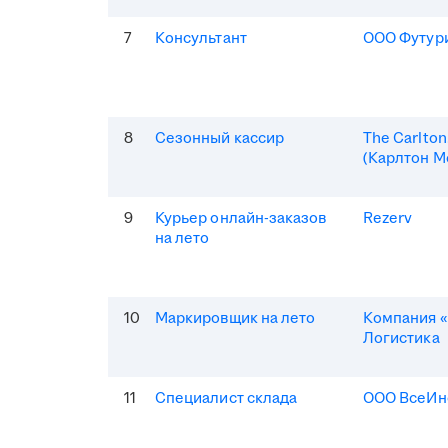
7
Консультант
ООО Футур
8
Сезонный кассир
The Carlto
(Карлтон М
9
Курьер онлайн-заказов
Rezerv
на лето
10
Маркировщик на лето
Компания «
Логистика
11
Специалист склада
ООО ВсеИн