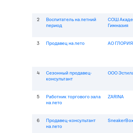
2
Воспитатель на летний
СОШ Акаде
период
Гимназия
3
Продавец на лето
АО ГЛОРИ
4
Сезонный продавец-
ООО Эстила
консультант
5
Работник торгового зала
ZARINA
на лето
6
Продавец-консультант
SneakerBo
на лето