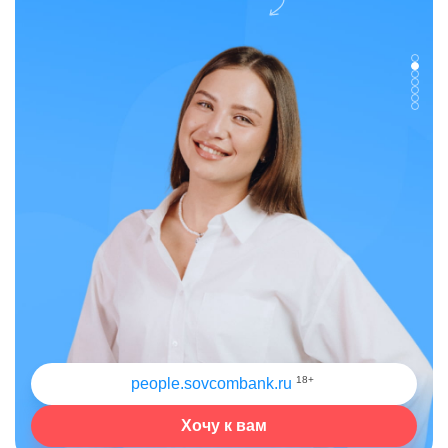
18+
people.sovcombank.ru
Хочу к вам