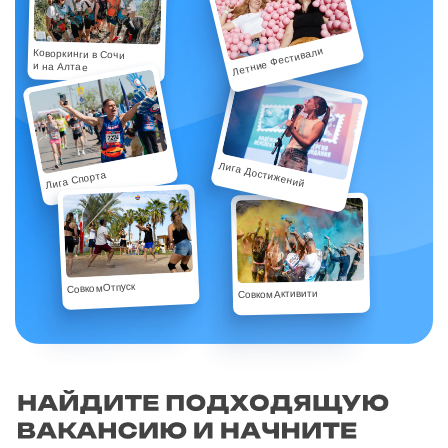
Летние Фестивали
Коворкинги в Сочи
и на Алтае
Лига Достижений
Лига Спорта
СовкомОтпуск
СовкомАктивити