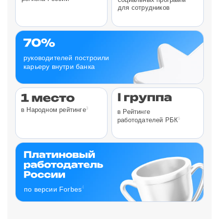
для сотрудников
руководителей построили
карьеру внутри банка
3
в Народном рейтинге
в Рейтинге
5
работодателей РБК
4
по версии Forbes