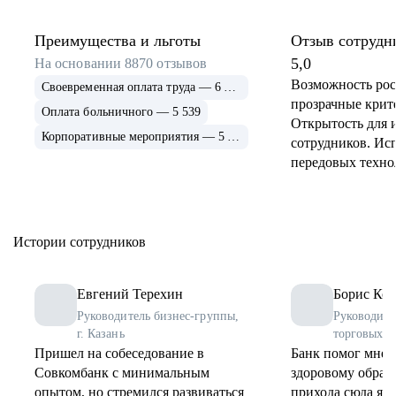
Преимущества и льготы
Отзыв сотрудн
5,0
На основании
8870
отзывов
Возможность рос
Своевременная оплата труда — 6 915
прозрачные крит
Оплата больничного — 5 539
Открытость для 
Корпоративные мероприятия — 5 339
сотрудников. Ис
передовых техно
применение и ра
инструментов. 
соцпрограммы дл
Истории сотрудников
Евгений Терехин
Борис Коз
Руководитель бизнес-группы,
Руководите
г. Казань
торговых о
Пришел на собеседование в
Банк помог мне 
Совкомбанк с минимальным
здоровому образу
опытом, но стремился развиваться
прихода сюда я 