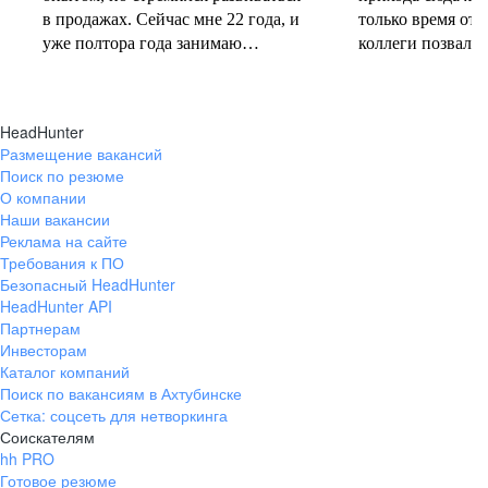
в продажах. Сейчас мне 22 года, и
только время от 
уже полтора года занимаю
коллеги позвали 
должность руководителя.
совместную проб
Постоянно учусь у более опытных
понеслась! В 202
коллег и получаю высшее
свои первые 10 
HeadHunter
образование. Молодежь сегодня
полумарафоне, с
Размещение вакансий
задаёт тренды и меняет рынок
участвую в массо
Поиск по резюме
труда, и горжусь тем, что являюсь
тёплое время год
О компании
частью этого процесса.
участвую в гоно
Наши вакансии
коньковым ходо
Реклама на сайте
секцию беговых 
Требования к ПО
Безопасный HeadHunter
коллегами. Спор
HeadHunter API
не только поддер
Партнерам
форме, но и сни
Инвесторам
после рабочих бу
Каталог компаний
Поиск по вакансиям в Ахтубинске
Сетка: соцсеть для нетворкинга
Соискателям
hh PRO
Готовое резюме