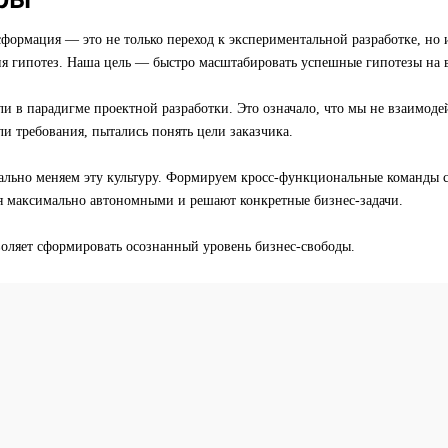
формация — это не только переход к экспериментальной разработке, но 
ия гипотез. Наша цель — быстро масштабировать успешные гипотезы на в
и в парадигме проектной разработки. Это означало, что мы не взаимоде
и требования, пытались понять цели заказчика.
ально меняем эту культуру. Формируем кросс-функциональные команды с
ся максимально автономными и решают конкретные бизнес-задачи.
воляет сформировать осознанный уровень бизнес-свободы.