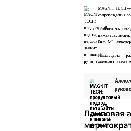
MAGNIT TECH — эт
сопровождения ро
В нашей команде р
инженеры, экспер
Data, ML-инженер
Наша задача — раз
обучения. Также 
Алексе
руков
Ламповая а
меритокра