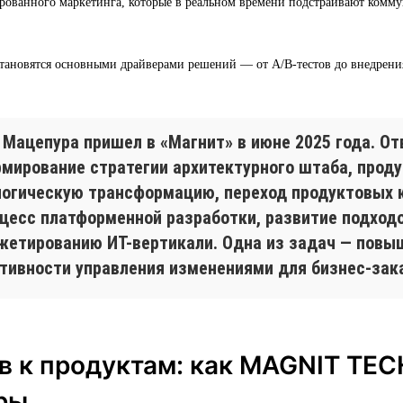
рованного маркетинга, которые в реальном времени подстраивают комм
тановятся основными драйверами решений — от A/B-тестов до внедрен
 Мацепура пришел в «Магнит» в июне 2025 года. От
рмирование стратегии архитектурного штаба, проду
логическую трансформацию, переход продуктовых 
оцесс платформенной разработки, развитие подход
жетированию ИТ-вертикали. Одна из задач — повы
тивности управления изменениями для бизнес-зак
в к продуктам: как MAGNIT TEC
ры