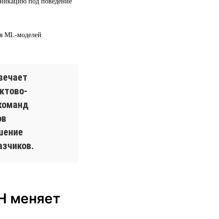
уникацию под поведение
ия ML-моделей
вечает
ктово-
команд
ов
шение
азчиков.
H меняет