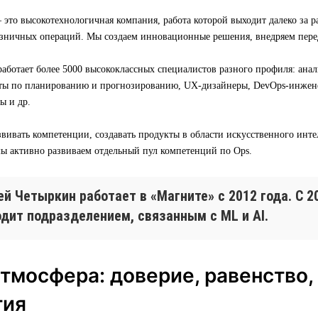
о высокотехнологичная компания, работа которой выходит далеко за р
зничных операций. Мы создаем инновационные решения, внедряем пере
аботает более 5000 высококлассных специалистов разного профиля: ана
ты по планированию и прогнозированию, UX-дизайнеры, DevOps-инжене
ы и др.
вивать компетенции, создавать продукты в области искусственного инт
мы активно развиваем отдельный пул компетенций по Ops.
й Четыркин работает в «Магните» с 2012 года. С 2
одит подразделением, связанным с ML и AI.
тмосфера: доверие, равенство,
тия