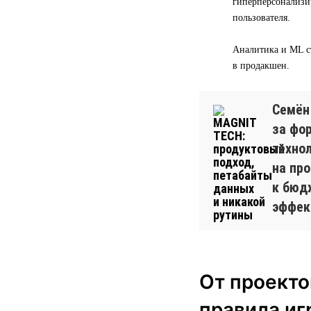
гиперперсонализи
пользователя.
Аналитика и ML с
в продакшен.
Семён
за фо
техно
на пр
к бюд
эффек
От проекто
правила иг