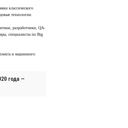
амки классического
довые технологии.
литики, разработчики, QA-
ры, специалисты по Big
еллекта и машинного
020 года —