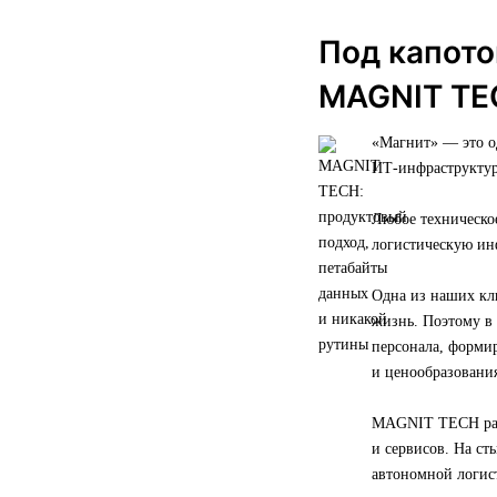
Под капото
MAGNIT TE
«Магнит» — это 
ИТ-инфраструктур
Любое техническо
логистическую ин
Одна из наших кл
жизнь. Поэтому в
персонала, форми
и ценообразования
MAGNIT TECH разв
и сервисов. На с
автономной логис