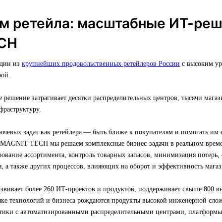
м ретейла: масштабные ИТ-ре
CH
один из
крупнейших продовольственных ретейлеров России
с высоким ур
ой.
е решение затрагивает десятки распределительных центров, тысячи маг
фраструктуру.
ючевых задач как ретейлера — быть ближе к покупателям и помогать им
 MAGNIT TECH мы решаем комплексные бизнес-задачи в реальном време
рование ассортимента, контроль товарных запасов, минимизация потерь
, а также других процессов, влияющих на оборот и эффективность магаз
ивает более 260 ИТ-проектов и продуктов, поддерживает свыше 800 в
тыке технологий и бизнеса рождаются продукты высокой инженерной сло
тики с автоматизированными распределительными центрами, платформы