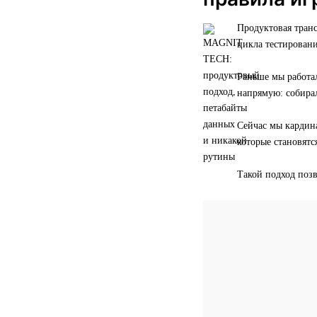
Продуктовая транс
цикла тестирован
Раньше мы работал
напрямую: собирал
Сейчас мы кардин
которые становят
Такой подход поз