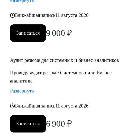
Развернуть
- декомпозиция системы на микросервисы
- архитектурные паттерны
Ближайшая запись
11 августа 2026
9 000
₽
Кому могу помочь:
Записаться
• Системным аналитикам
• Бизнес-аналитикам
• Техническим писателям
Аудит резюме для системных и бизнес-аналитиков
• Руководителям проектов в ИТ
Проведу аудит резюме Системного или Бизнес
аналитика
Развернуть
Ближайшая запись
11 августа 2026
6 900
₽
Записаться