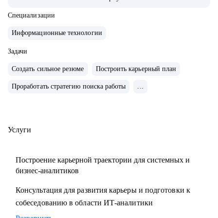
так и на стороне ИТ разработки
• Сделал ИТ-проекты в разных сферах: банковские услуги,
Специализации
FinTech-стартапы, информационная безопасность,
Информационные технологии
управление персоналом, обслуживание оборудования,
логистика и склад.
Задачи
• Спроектировал несколько систем с нуля (платежные
Создать сильное резюме
Построить карьерный план
системы, чат-боты, BI-системы) и дорабатывал большие
Проработать стратегию поиска работы
...
корпоративные системы (CRM, ERP)
С чем помогу:
• Составить план профессионального развития
Услуги
• Разработать понятное резюме
• Подготовиться к техническому собеседованию
Построение карьерной траектории для системных и
• Расширить ИТ-кругозор и прокачаться по темам:
бизнес-аналитиков
- управление требованиями
Консультация для развития карьеры и подготовки к
- интеграция сервисов
собеседованию в области ИТ-аналитики
- проектирование API
- проектирование БД