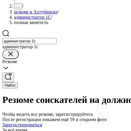
/
/
...
резюме в Ахтубинске
/
администратор 1С
/
полная занятость
администратор 1с
Резюме
Найти
Резюме соискателей на должн
Чтобы видеть все резюме, зарегистрируйтесь
После регистрации покажем ещё 59 и откроем фото
Зарегистрироваться
За всё время