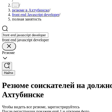
/
/
...
резюме в Ахтубинске
/
front end Javascript developer
/
полная занятость
front end javascript developer
Резюме
Найти
Резюме соискателей на должнос
Ахтубинске
Чтобы видеть все резюме, зарегистрируйтесь
После регистрации покажем ещё 1 и откроем фото