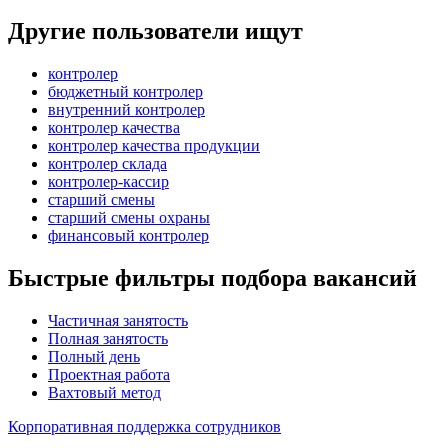
Другие пользователи ищут
контролер
бюджетный контролер
внутренний контролер
контролер качества
контролер качества продукции
контролер склада
контролер-кассир
старший смены
старший смены охраны
финансовый контролер
Быстрые фильтры подбора вакансий
Частичная занятость
Полная занятость
Полный день
Проектная работа
Вахтовый метод
Корпоративная поддержка сотрудников