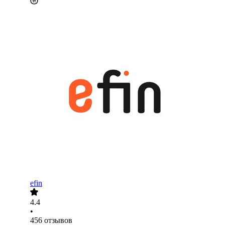
efin
4.4
•
456
отзывов