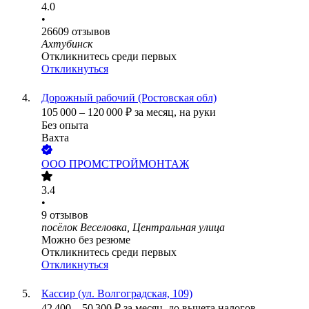
4.0
•
26609
отзывов
Ахтубинск
Откликнитесь среди первых
Откликнуться
Дорожный рабочий (Ростовская обл)
105 000
–
120 000
₽
за месяц,
на руки
Без опыта
Вахта
ООО
ПРОМСТРОЙМОНТАЖ
3.4
•
9
отзывов
посёлок Веселовка, Центральная улица
Можно без резюме
Откликнитесь среди первых
Откликнуться
Кассир (ул. Волгоградская, 109)
42 400
–
50 300
₽
за месяц,
до вычета налогов