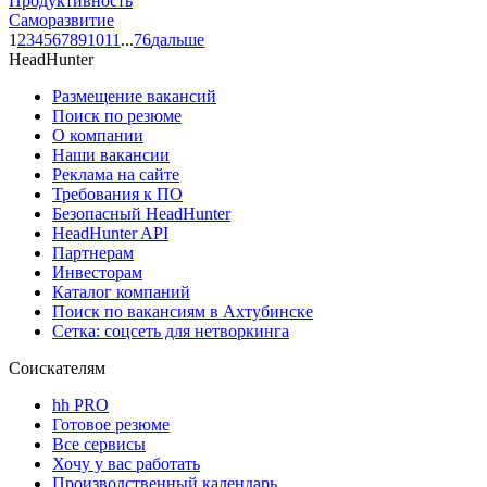
Продуктивность
Саморазвитие
1
2
3
4
5
6
7
8
9
10
11
...
76
дальше
HeadHunter
Размещение вакансий
Поиск по резюме
О компании
Наши вакансии
Реклама на сайте
Требования к ПО
Безопасный HeadHunter
HeadHunter API
Партнерам
Инвесторам
Каталог компаний
Поиск по вакансиям в Ахтубинске
Сетка: соцсеть для нетворкинга
Соискателям
hh PRO
Готовое резюме
Все сервисы
Хочу у вас работать
Производственный календарь