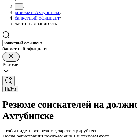
/
/
...
резюме в Ахтубинске
/
банкетный официант
/
частичная занятость
банкетный официант
Резюме
Найти
Резюме соискателей на должн
Ахтубинске
Чтобы видеть все резюме, зарегистрируйтесь
После регистрации покажем ещё 1 и откроем фото