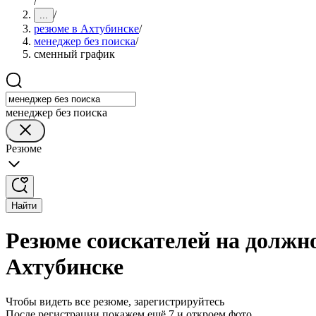
/
/
...
резюме в Ахтубинске
/
менеджер без поиска
/
сменный график
менеджер без поиска
Резюме
Найти
Резюме соискателей на должн
Ахтубинске
Чтобы видеть все резюме, зарегистрируйтесь
После регистрации покажем ещё 7 и откроем фото