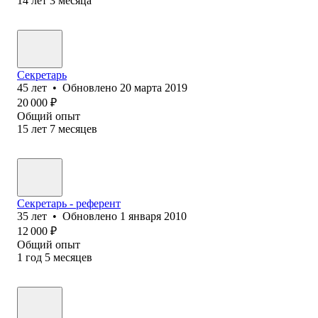
14
лет
3
месяца
Секретарь
45
лет
•
Обновлено
20 марта 2019
20 000
₽
Общий опыт
15
лет
7
месяцев
Секретарь - референт
35
лет
•
Обновлено
1 января 2010
12 000
₽
Общий опыт
1
год
5
месяцев