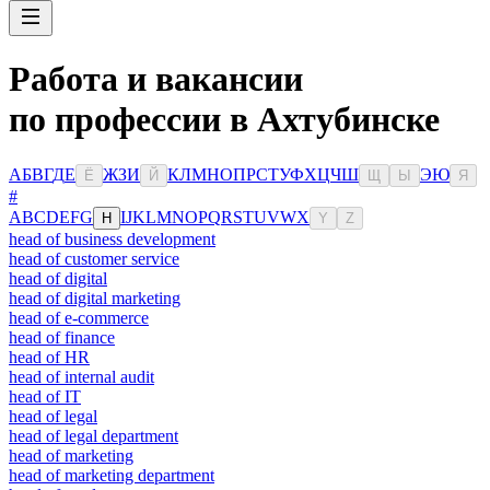
Работа и вакансии
по профессии в Ахтубинске
А
Б
В
Г
Д
Е
Ж
З
И
К
Л
М
Н
О
П
Р
С
Т
У
Ф
Х
Ц
Ч
Ш
Э
Ю
Ё
Й
Щ
Ы
Я
#
A
B
C
D
E
F
G
I
J
K
L
M
N
O
P
Q
R
S
T
U
V
W
X
H
Y
Z
head of business development
head of customer service
head of digital
head of digital marketing
head of e-commerce
head of finance
head of HR
head of internal audit
head of IT
head of legal
head of legal department
head of marketing
head of marketing department