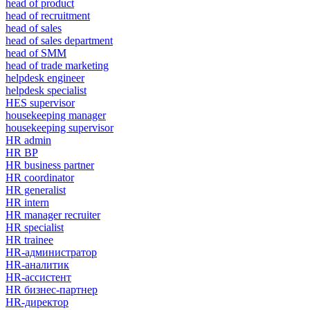
head of product
head of recruitment
head of sales
head of sales department
head of SMM
head of trade marketing
helpdesk engineer
helpdesk specialist
HES supervisor
housekeeping manager
housekeeping supervisor
HR admin
HR BP
HR business partner
HR coordinator
HR generalist
HR intern
HR manager recruiter
HR specialist
HR trainee
HR-администратор
HR-аналитик
HR-ассистент
HR бизнес-партнер
HR-директор