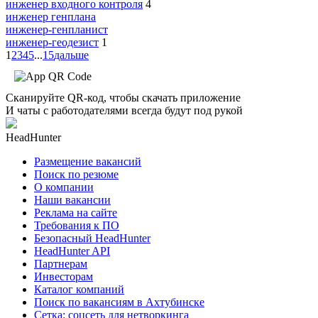
инженер входного контроля
4
инженер генплана
инженер-генпланист
инженер-геодезист
1
1
2
3
4
5
...
15
дальше
Сканируйте QR-код, чтобы скачать приложение
И чаты с работодателями всегда будут под рукой
HeadHunter
Размещение вакансий
Поиск по резюме
О компании
Наши вакансии
Реклама на сайте
Требования к ПО
Безопасный HeadHunter
HeadHunter API
Партнерам
Инвесторам
Каталог компаний
Поиск по вакансиям в Ахтубинске
Сетка: соцсеть для нетворкинга