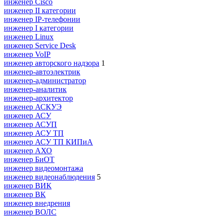
инженер Cisco
инженер II категории
инженер IP-телефонии
инженер I категории
инженер Linux
инженер Service Desk
инженер VoIP
инженер авторского надзора
1
инженер-автоэлектрик
инженер-администратор
инженер-аналитик
инженер-архитектор
инженер АСКУЭ
инженер АСУ
инженер АСУП
инженер АСУ ТП
инженер АСУ ТП КИПиА
инженер АХО
инженер БиОТ
инженер видеомонтажа
инженер видеонаблюдения
5
инженер ВИК
инженер ВК
инженер внедрения
инженер ВОЛС