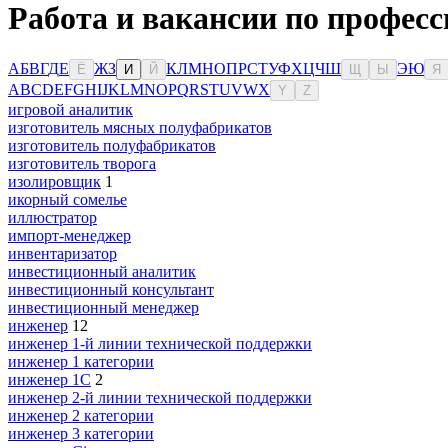
Работа и вакансии по професс
А
Б
В
Г
Д
Е
Ж
З
К
Л
М
Н
О
П
Р
С
Т
У
Ф
Х
Ц
Ч
Ш
Э
Ю
Ё
И
Й
Щ
Ы
Я
A
B
C
D
E
F
G
H
I
J
K
L
M
N
O
P
Q
R
S
T
U
V
W
X
Y
Z
игровой аналитик
изготовитель мясных полуфабрикатов
изготовитель полуфабрикатов
изготовитель творога
изолировщик
1
икорный сомелье
иллюстратор
импорт-менеджер
инвентаризатор
инвестиционный аналитик
инвестиционный консультант
инвестиционный менеджер
инженер
12
инженер 1-й линии технической поддержки
инженер 1 категории
инженер 1С
2
инженер 2-й линии технической поддержки
инженер 2 категории
инженер 3 категории