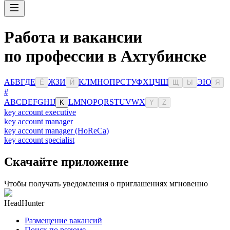
Работа и вакансии
по профессии в Ахтубинске
А
Б
В
Г
Д
Е
Ж
З
И
К
Л
М
Н
О
П
Р
С
Т
У
Ф
Х
Ц
Ч
Ш
Э
Ю
Ё
Й
Щ
Ы
Я
#
A
B
C
D
E
F
G
H
I
J
L
M
N
O
P
Q
R
S
T
U
V
W
X
K
Y
Z
key account executive
key account manager
key account manager (HoReCa)
key account specialist
Скачайте приложение
Чтобы получать уведомления о приглашениях мгновенно
HeadHunter
Размещение вакансий
Поиск по резюме