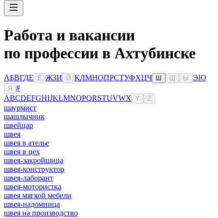
Работа и вакансии
по профессии в Ахтубинске
А
Б
В
Г
Д
Е
Ж
З
И
К
Л
М
Н
О
П
Р
С
Т
У
Ф
Х
Ц
Ч
Э
Ю
Ё
Й
Ш
Щ
Ы
#
Я
A
B
C
D
E
F
G
H
I
J
K
L
M
N
O
P
Q
R
S
T
U
V
W
X
Y
Z
шаурмист
шашлычник
швейцар
швея
швея в ателье
швея в цех
швея-закройщица
швея-конструктор
швея-лаборант
швея-мотористка
швея мягкой мебели
швея-надомница
швея на производство