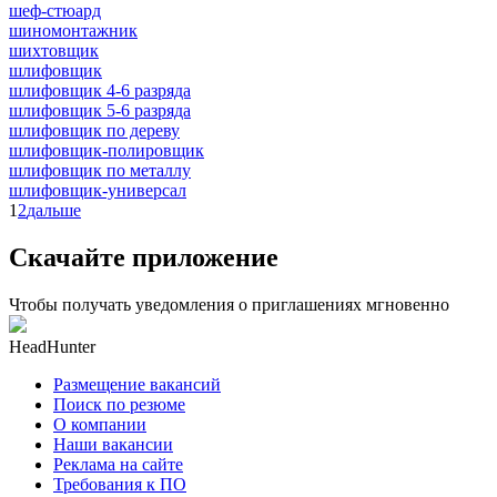
шеф-стюард
шиномонтажник
шихтовщик
шлифовщик
шлифовщик 4-6 разряда
шлифовщик 5-6 разряда
шлифовщик по дереву
шлифовщик-полировщик
шлифовщик по металлу
шлифовщик-универсал
1
2
дальше
Скачайте приложение
Чтобы получать уведомления о приглашениях мгновенно
HeadHunter
Размещение вакансий
Поиск по резюме
О компании
Наши вакансии
Реклама на сайте
Требования к ПО