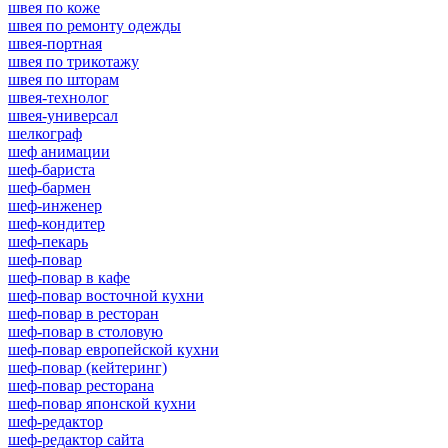
швея по коже
швея по ремонту одежды
швея-портная
швея по трикотажу
швея по шторам
швея-технолог
швея-универсал
шелкограф
шеф анимации
шеф-бариста
шеф-бармен
шеф-инженер
шеф-кондитер
шеф-пекарь
шеф-повар
шеф-повар в кафе
шеф-повар восточной кухни
шеф-повар в ресторан
шеф-повар в столовую
шеф-повар европейской кухни
шеф-повар (кейтеринг)
шеф-повар ресторана
шеф-повар японской кухни
шеф-редактор
шеф-редактор сайта