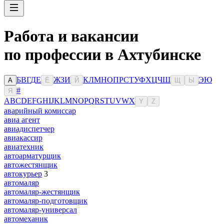
Работа и вакансии
по профессии в Ахтубинске
Б
В
Г
Д
Е
Ж
З
И
К
Л
М
Н
О
П
Р
С
Т
У
Ф
Х
Ц
Ч
Ш
Э
Ю
А
Ё
Й
Щ
Ы
#
Я
A
B
C
D
E
F
G
H
I
J
K
L
M
N
O
P
Q
R
S
T
U
V
W
X
Y
Z
аварийный комиссар
авиа агент
авиадиспетчер
авиакассир
авиатехник
автоарматурщик
автожестянщик
автокурьер
3
автомаляр
автомаляр-жестянщик
автомаляр-подготовщик
автомаляр-универсал
автомеханик