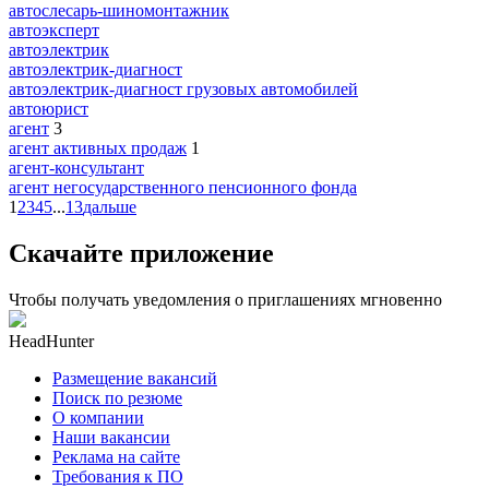
автослесарь-шиномонтажник
автоэксперт
автоэлектрик
автоэлектрик-диагност
автоэлектрик-диагност грузовых автомобилей
автоюрист
агент
3
агент активных продаж
1
агент-консультант
агент негосударственного пенсионного фонда
1
2
3
4
5
...
13
дальше
Скачайте приложение
Чтобы получать уведомления о приглашениях мгновенно
HeadHunter
Размещение вакансий
Поиск по резюме
О компании
Наши вакансии
Реклама на сайте
Требования к ПО