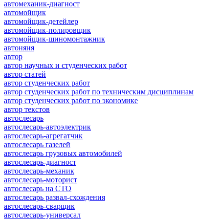
автомеханик-диагност
автомойщик
автомойщик-детейлер
автомойщик-полировщик
автомойщик-шиномонтажник
автоняня
автор
автор научных и студенческих работ
автор статей
автор студенческих работ
автор студенческих работ по техническим дисциплинам
автор студенческих работ по экономике
автор текстов
автослесарь
автослесарь-автоэлектрик
автослесарь-агрегатчик
автослесарь газелей
автослесарь грузовых автомобилей
автослесарь-диагност
автослесарь-механик
автослесарь-моторист
автослесарь на СТО
автослесарь развал-схождения
автослесарь-сварщик
автослесарь-универсал