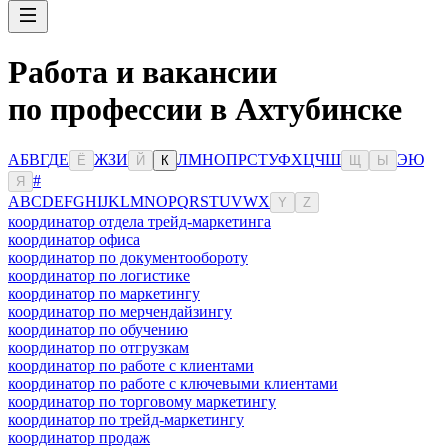
Работа и вакансии
по профессии в Ахтубинске
А
Б
В
Г
Д
Е
Ж
З
И
Л
М
Н
О
П
Р
С
Т
У
Ф
Х
Ц
Ч
Ш
Э
Ю
Ё
Й
К
Щ
Ы
#
Я
A
B
C
D
E
F
G
H
I
J
K
L
M
N
O
P
Q
R
S
T
U
V
W
X
Y
Z
координатор отдела трейд-маркетинга
координатор офиса
координатор по документообороту
координатор по логистике
координатор по маркетингу
координатор по мерчендайзингу
координатор по обучению
координатор по отгрузкам
координатор по работе с клиентами
координатор по работе с ключевыми клиентами
координатор по торговому маркетингу
координатор по трейд-маркетингу
координатор продаж