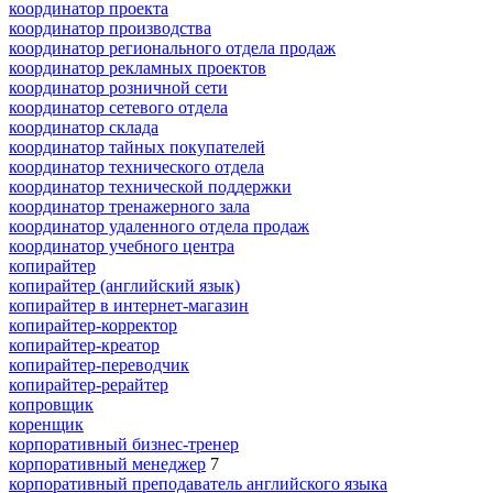
координатор проекта
координатор производства
координатор регионального отдела продаж
координатор рекламных проектов
координатор розничной сети
координатор сетевого отдела
координатор склада
координатор тайных покупателей
координатор технического отдела
координатор технической поддержки
координатор тренажерного зала
координатор удаленного отдела продаж
координатор учебного центра
копирайтер
копирайтер (английский язык)
копирайтер в интернет-магазин
копирайтер-корректор
копирайтер-креатор
копирайтер-переводчик
копирайтер-рерайтер
копровщик
коренщик
корпоративный бизнес-тренер
корпоративный менеджер
7
корпоративный преподаватель английского языка