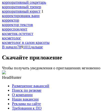
корпоративный секретарь
корпоративный тренер
корпоративный юрист
1
корректировщик ванн
корректор
корректор текстов
корреспондент
косметик-эстетист
косметолог
косметолог в салон красоты
В начало
7
8
9
10
11
дальше
Скачайте приложение
Чтобы получать уведомления о приглашениях мгновенно
HeadHunter
Размещение вакансий
Поиск по резюме
О компании
Наши вакансии
Реклама на сайте
Требования к ПО