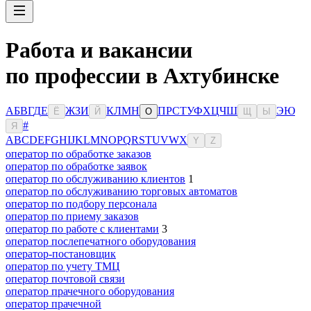
Работа и вакансии
по профессии в Ахтубинске
А
Б
В
Г
Д
Е
Ж
З
И
К
Л
М
Н
П
Р
С
Т
У
Ф
Х
Ц
Ч
Ш
Э
Ю
Ё
Й
О
Щ
Ы
#
Я
A
B
C
D
E
F
G
H
I
J
K
L
M
N
O
P
Q
R
S
T
U
V
W
X
Y
Z
оператор по обработке заказов
оператор по обработке заявок
оператор по обслуживанию клиентов
1
оператор по обслуживанию торговых автоматов
оператор по подбору персонала
оператор по приему заказов
оператор по работе с клиентами
3
оператор послепечатного оборудования
оператор-постановщик
оператор по учету ТМЦ
оператор почтовой связи
оператор прачечного оборудования
оператор прачечной