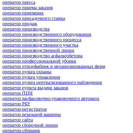
оператор пресса
оператор приема заказов
оператор-приемщик
оператор присадочного станка
оператор продаж
оператор производства
оператор производственного оборудования
оператор производственного процесса
оператор производственного участка
оператор производственной линии
оператор производство асфальтобетона
оператор профессиональной уборки
оператор птицефабрик и механизированных ферм
оператор пульта охраны
оператор пульта управления
оператор пульта централизованного наблюдения
оператор пункта выдачи заказов
оператор ПЦН
оператор расфасовочно-упаковочного автомата
оператор РБУ
оператор-регистратор
оператор резальной машины
оператор сайта
оператор сборочной линии
оператор-сборщик