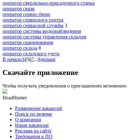
оператор сверлильно-присадочного станка
оператор связи
оператор сервис-бюро
оператор сервисного центра
оператор сервисной службы
3
оператор системы видеонаблюдения
оператор системы управления складом
оператор сканирования
оператор склада
8
оператор складского учета
В начало
3
4
5
6
7
...
9
дальше
Скачайте приложение
Чтобы получать уведомления о приглашениях мгновенно
HeadHunter
Размещение вакансий
Поиск по резюме
О компании
Наши вакансии
Реклама на сайте
Требования к ПО