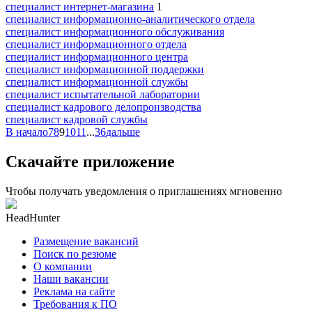
специалист интернет-магазина
1
специалист информационно-аналитического отдела
специалист информационного обслуживания
специалист информационного отдела
специалист информационного центра
специалист информационной поддержки
специалист информационной службы
специалист испытательной лаборатории
специалист кадрового делопроизводства
специалист кадровой службы
В начало
7
8
9
10
11
...
36
дальше
Скачайте приложение
Чтобы получать уведомления о приглашениях мгновенно
HeadHunter
Размещение вакансий
Поиск по резюме
О компании
Наши вакансии
Реклама на сайте
Требования к ПО