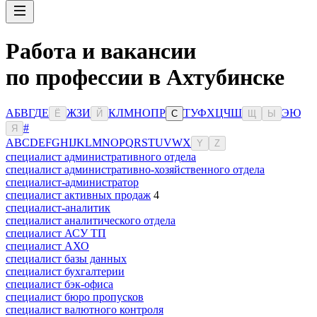
Работа и вакансии
по профессии в Ахтубинске
А
Б
В
Г
Д
Е
Ж
З
И
К
Л
М
Н
О
П
Р
Т
У
Ф
Х
Ц
Ч
Ш
Э
Ю
Ё
Й
С
Щ
Ы
#
Я
A
B
C
D
E
F
G
H
I
J
K
L
M
N
O
P
Q
R
S
T
U
V
W
X
Y
Z
специалист административного отдела
специалист административно-хозяйственного отдела
специалист-администратор
специалист активных продаж
4
специалист-аналитик
специалист аналитического отдела
специалист АСУ ТП
специалист АХО
специалист базы данных
специалист бухгалтерии
специалист бэк-офиса
специалист бюро пропусков
специалист валютного контроля