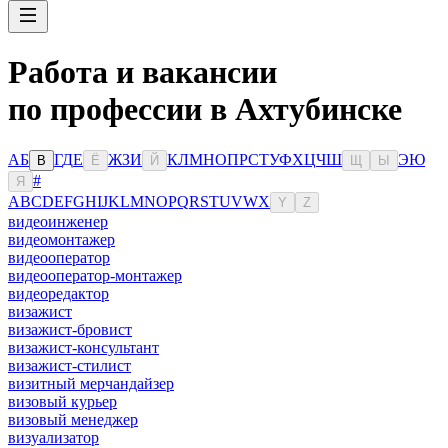
Работа и вакансии
по профессии в Ахтубинске
А
Б
Г
Д
Е
Ж
З
И
К
Л
М
Н
О
П
Р
С
Т
У
Ф
Х
Ц
Ч
Ш
Э
Ю
В
Ё
Й
Щ
Ы
#
Я
A
B
C
D
E
F
G
H
I
J
K
L
M
N
O
P
Q
R
S
T
U
V
W
X
Y
Z
видеоинженер
видеомонтажер
видеооператор
видеооператор-монтажер
видеоредактор
визажист
визажист-бровист
визажист-консультант
визажист-стилист
визитный мерчандайзер
визовый курьер
визовый менеджер
визуализатор