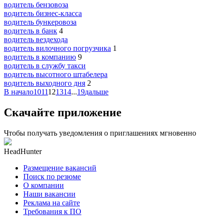
водитель бензовоза
водитель бизнес-класса
водитель бункеровоза
водитель в банк
4
водитель вездехода
водитель вилочного погрузчика
1
водитель в компанию
9
водитель в службу такси
водитель высотного штабелера
водитель выходного дня
2
В начало
10
11
12
13
14
...
19
дальше
Скачайте приложение
Чтобы получать уведомления о приглашениях мгновенно
HeadHunter
Размещение вакансий
Поиск по резюме
О компании
Наши вакансии
Реклама на сайте
Требования к ПО