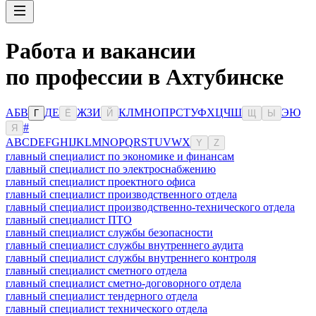
Работа и вакансии
по профессии в Ахтубинске
А
Б
В
Д
Е
Ж
З
И
К
Л
М
Н
О
П
Р
С
Т
У
Ф
Х
Ц
Ч
Ш
Э
Ю
Г
Ё
Й
Щ
Ы
#
Я
A
B
C
D
E
F
G
H
I
J
K
L
M
N
O
P
Q
R
S
T
U
V
W
X
Y
Z
главный специалист по экономике и финансам
главный специалист по электроснабжению
главный специалист проектного офиса
главный специалист производственного отдела
главный специалист производственно-технического отдела
главный специалист ПТО
главный специалист службы безопасности
главный специалист службы внутреннего аудита
главный специалист службы внутреннего контроля
главный специалист сметного отдела
главный специалист сметно-договорного отдела
главный специалист тендерного отдела
главный специалист технического отдела