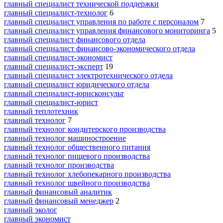
главный специалист технической поддержки
главный специалист-технолог
6
главный специалист управления по работе с персоналом
7
главный специалист управления финансового мониторинга
5
главный специалист финансового отдела
главный специалист финансово-экономического отдела
главный специалист-экономист
главный специалист-эксперт
19
главный специалист электротехнического отдела
главный специалист юридического отдела
главный специалист-юрисконсульт
главный специалист-юрист
главный теплотехник
главный технолог
7
главный технолог кондитерского производства
главный технолог машиностроение
главный технолог общественного питания
главный технолог пищевого производства
главный технолог производства
главный технолог хлебопекарного производства
главный технолог швейного производства
главный финансовый аналитик
главный финансовый менеджер
2
главный эколог
главный экономист