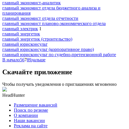
главный экономист-аналитик
главный экономист отдела бюджетного анализа и
планирования
главный экономист отдела отчетности
главный экономист планово-экономического отдела
главный электрик
1
главный энергетик
главный энергетик (строительство)
главный юрисконсульт
главный юрисконсульт (корпоративное право)
главный юрисконсульт по судебно-претензионной работе
В начало
5
6
7
8
9
дальше
Скачайте приложение
Чтобы получать уведомления о приглашениях мгновенно
HeadHunter
Размещение вакансий
Поиск по резюме
О компании
Наши вакансии
Реклама на сайте