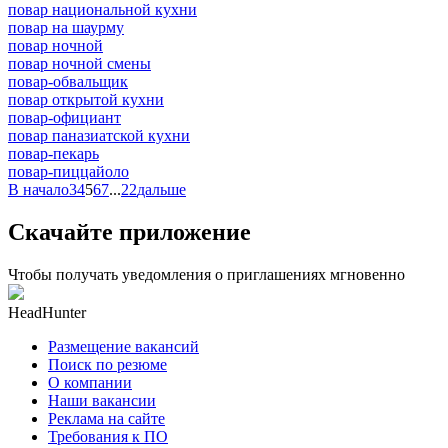
повар национальной кухни
повар на шаурму
повар ночной
повар ночной смены
повар-обвальщик
повар открытой кухни
повар-официант
повар паназиатской кухни
повар-пекарь
повар-пиццайоло
В начало
3
4
5
6
7
...
22
дальше
Скачайте приложение
Чтобы получать уведомления о приглашениях мгновенно
HeadHunter
Размещение вакансий
Поиск по резюме
О компании
Наши вакансии
Реклама на сайте
Требования к ПО