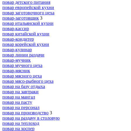
повар детского питания
повар европейской кухни
повар заготовочного цеха
повар-заготовщик
3
повар итальянской кухни
повар-кассир
повар китайской кухни
повар-кондитер
повар корейской кухни
повар-кулинар
повар линии раздачи
повар-мучник
повар мучного цеха
повар-мясник
повар мясного цеха
повар мясо-рыбного цеха
повар на базу отдыха
повар на завтраки
повар на мангал
повар на пасту
повар на персонал
повар на производство
3
повар на раздачу в столовую
повар на теплоход
повар на хоспер