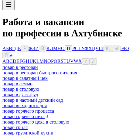
Работа и вакансии
по профессии в Ахтубинске
А
Б
В
Г
Д
Е
Ж
З
И
К
Л
М
Н
О
Р
С
Т
У
Ф
Х
Ц
Ч
Ш
Э
Ю
Ё
Й
П
Щ
Ы
#
Я
A
B
C
D
E
F
G
H
I
J
K
L
M
N
O
P
Q
R
S
T
U
V
W
X
Y
Z
повар в ресторан
повар в ресторан быстрого питания
повар в салатный цех
повар в семью
повар в столовую
повар в фаст-фуд
повар в частный детский сад
повар выходного дня
повар горячего процесса
повар горячего цеха
3
повар горячего цеха в столовую
повар гриля
повар грузинской кухни