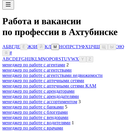
Работа и вакансии
по профессии в Ахтубинске
А
Б
В
Г
Д
Е
Ж
З
И
К
Л
Н
О
П
Р
С
Т
У
Ф
Х
Ц
Ч
Ш
Э
Ю
Ё
Й
М
Щ
Ы
#
Я
A
B
C
D
E
F
G
H
I
J
K
L
M
N
O
P
Q
R
S
T
U
V
W
X
Y
Z
менеджер по работе с агентами
2
менеджер по работе с агентствами
менеджер по работе с агентствами недвижимости
менеджер по работе с аптечными сетями
менеджер по работе с аптечными сетями КАМ
менеджер по работе с арендаторами
менеджер по работе с арендодателями
менеджер по работе с ассортиментом
3
менеджер по работе с банками
5
менеджер по работе с блогерами
менеджер по работе с вендорами
менеджер по работе с водителями
1
менеджер по работе с врачами