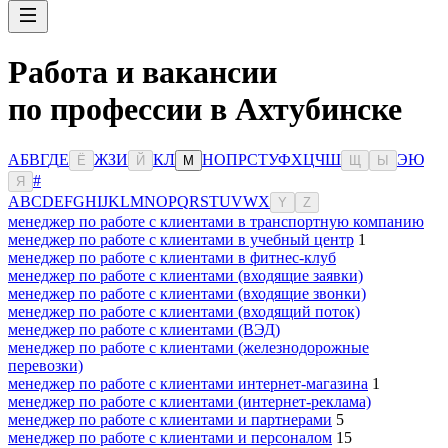
Работа и вакансии
по профессии в Ахтубинске
А
Б
В
Г
Д
Е
Ж
З
И
К
Л
Н
О
П
Р
С
Т
У
Ф
Х
Ц
Ч
Ш
Э
Ю
Ё
Й
М
Щ
Ы
#
Я
A
B
C
D
E
F
G
H
I
J
K
L
M
N
O
P
Q
R
S
T
U
V
W
X
Y
Z
менеджер по работе с клиентами в транспортную компанию
менеджер по работе с клиентами в учебный центр
1
менеджер по работе с клиентами в фитнес-клуб
менеджер по работе с клиентами (входящие заявки)
менеджер по работе с клиентами (входящие звонки)
менеджер по работе с клиентами (входящий поток)
менеджер по работе с клиентами (ВЭД)
менеджер по работе с клиентами (железнодорожные
перевозки)
менеджер по работе с клиентами интернет-магазина
1
менеджер по работе с клиентами (интернет-реклама)
менеджер по работе с клиентами и партнерами
5
менеджер по работе с клиентами и персоналом
15